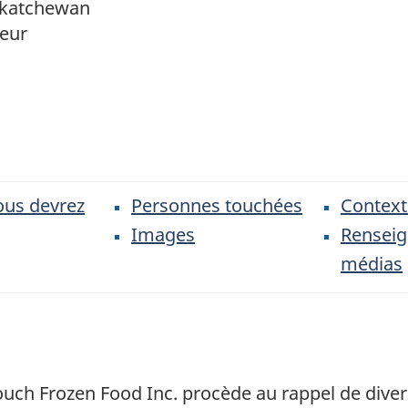
skatchewan
eur
ous devrez
Personnes touchées
Context
Images
Rensei
médias
ouch Frozen Food Inc.
procède au rappel de dive