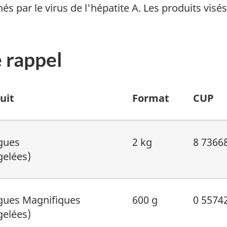
s par le virus de l'hépatite A. Les produits visé
e rappel
uit
Format
CUP
gues
2 kg
8 7366
gelées)
ues Magnifiques
600 g
0 5574
gelées)