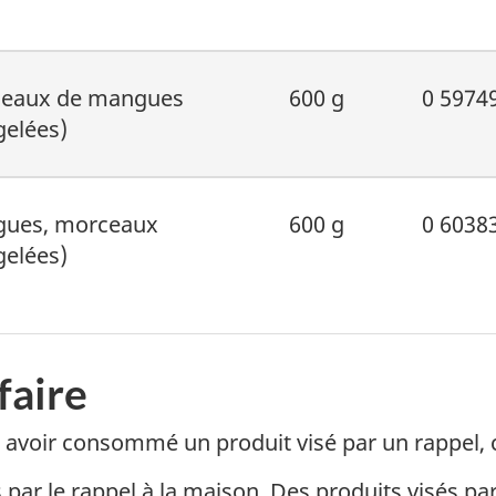
eaux de mangues
600 g
0 5974
gelées)
ues, morceaux
600 g
0 6038
gelées)
faire
ès avoir consommé un produit visé par un rappel
és par le rappel à la maison. Des produits visés pa