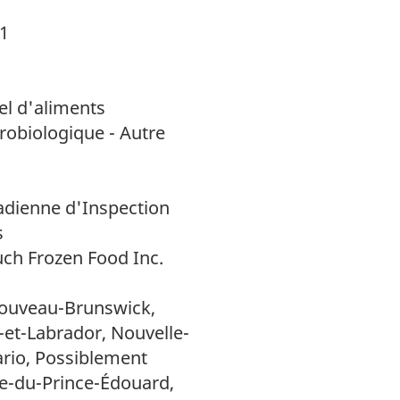
21
el d'aliments
robiologique - Autre
dienne d'Inspection
s
ch Frozen Food Inc.
ouveau-Brunswick,
et-Labrador, Nouvelle-
ario, Possiblement
le-du-Prince-Édouard,