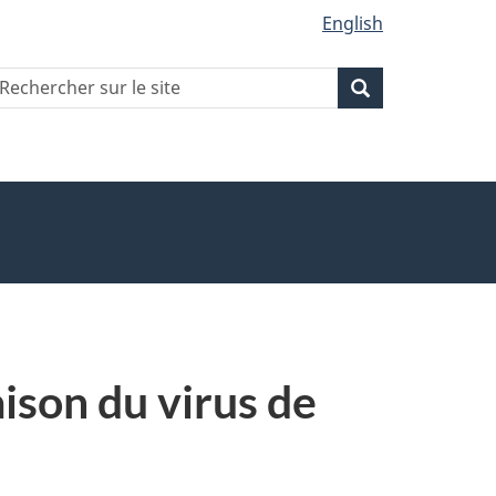
English
echercher
Recherche
Recherche
ur
ite
ison du virus de