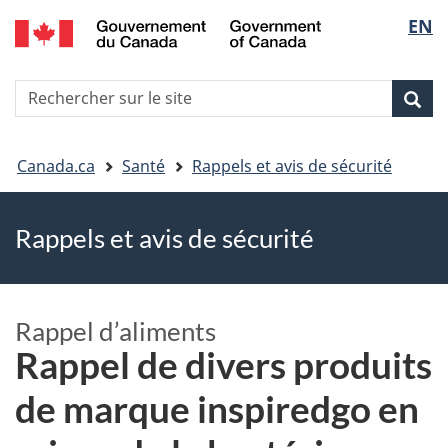
EN
Skip
Skip
Passer
Sélec
to
to
à
main
"About
la
de
R
content
government"
version
Rec
Recherche
s
la
HTML
le
simplifiée
Vous
langu
si
Canada.ca
Santé
Rappels et avis de sécurité
êtes
Rappels et avis de sécurité
ici
Rappel d’aliments
Rappel de divers produits
de marque inspiredgo en