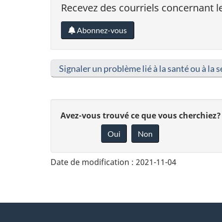
Recevez des courriels concernant le
Abonnez-vous
Signaler un problème lié à la santé ou à la s
D
Avez-vous trouvé ce que vous cherchiez?
Oui
Non
o
n
Date de modification :
2021-11-04
n
e
z
About