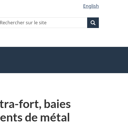
English
echercher
Recherche
Recherche
ur
ite
ra-fort, baies
ments de métal