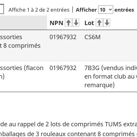
Affiche 1 à 2 de 2 entrées
Afficher
entrées
NPN
Lot
ssorties
01967932
CS6M
nt 8 comprimés
sorties (flacon
01967932
7B3G (vendus indi
n)
en format club au 
remarque)
 au rappel de 2 lots de comprimés TUMS extra-f
mballages de 3 rouleaux contenant 8 comprimés c