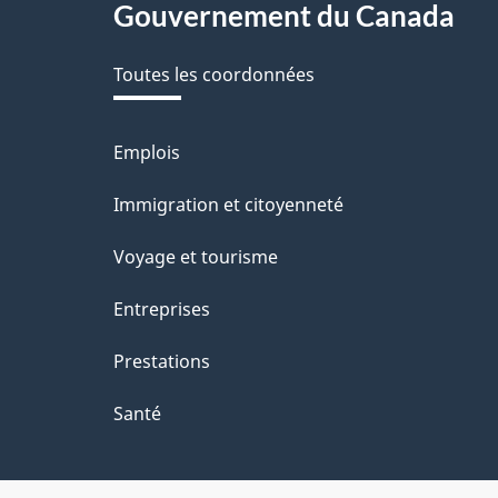
Gouvernement du Canada
v
this
o
Toutes les coordonnées
site
t
r
Emplois
Thèmes
et
e
Immigration et citoyenneté
sujets
r
Voyage et tourisme
é
Entreprises
t
Prestations
r
o
Santé
a