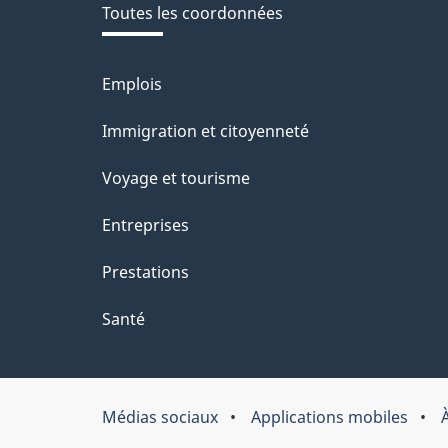
Toutes les coordonnées
site
Emplois
Thèmes
et
Immigration et citoyenneté
sujets
Voyage et tourisme
Entreprises
Prestations
Santé
Médias sociaux
Applications mobiles
À