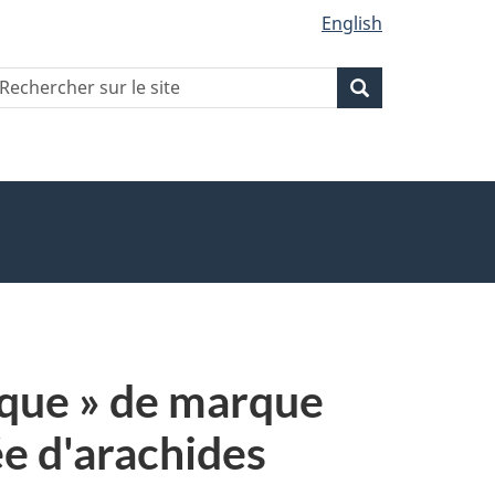
English
echercher
Recherche
Recherche
ur
ite
ique » de marque
ée d'arachides