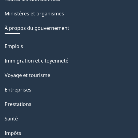
site
e
Ministères et organismes
r
é
À propos du gouvernement
t
r
Emplois
Thèmes
o
et
Immigration et citoyenneté
a
sujets
c
Voyage et tourisme
t
Entreprises
i
o
Prestations
n
Santé
s
u
Impôts