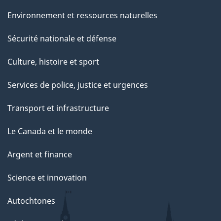
r
Environnement et ressources naturelles
c
e
Sécurité nationale et défense
t
Culture, histoire et sport
t
e
Services de police, justice et urgences
p
Transport et infrastructure
a
g
Le Canada et le monde
e
Argent et finance
Science et innovation
Autochtones