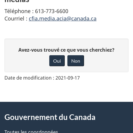
Téléphone : 613-773-6600
Courriel :
cfia.media.acia@canada.ca
D
Avez-vous trouvé ce que vous cherchiez?
o
Oui
Non
n
n
Date de modification :
2021-09-17
e
z
v
About
o
Gouvernement du Canada
this
t
r
Toutes les coordonnées