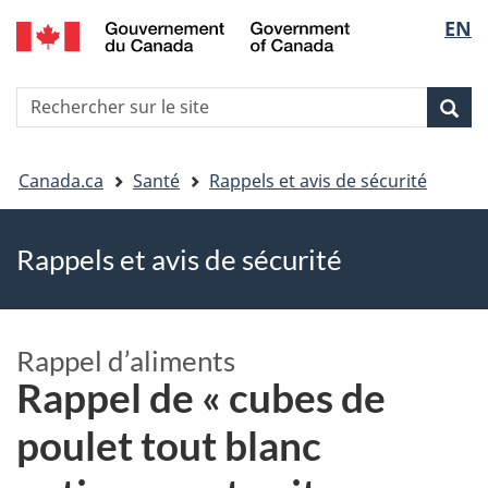
EN
Skip
Skip
Passer
Sélec
to
to
à
main
"About
la
de
R
content
government"
version
Rec
Recherche
s
la
HTML
le
simplifiée
Vous
langu
si
Canada.ca
Santé
Rappels et avis de sécurité
êtes
Rappels et avis de sécurité
ici
Rappel d’aliments
Rappel de « cubes de
poulet tout blanc