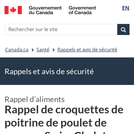
EN
Skip
Skip
Passer
Sélec
to
to
à
main
"About
la
de
R
content
government"
version
Rec
Recherche
s
la
HTML
le
simplifiée
Vous
langu
si
Canada.ca
Santé
Rappels et avis de sécurité
êtes
Rappels et avis de sécurité
ici
Rappel d’aliments
Rappel de croquettes de
poitrine de poulet de