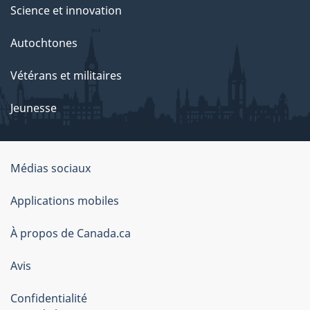
Science et innovation
Autochtones
Vétérans et militaires
Jeunesse
Médias sociaux
À
Applications mobiles
propos
À propos de Canada.ca
de
ce
Avis
site
Confidentialité