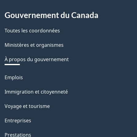
About
Gouvernement du Canada
this
Toutes les coordonnées
site
Ministères et organismes
À propos du gouvernement
Emplois
Thèmes
et
Immigration et citoyenneté
sujets
Voyage et tourisme
Entreprises
Prestations