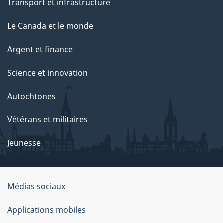
Transport et infrastructure
a
g
Le Canada et le monde
e
Argent et finance
Science et innovation
Autochtones
Vétérans et militaires
Jeunesse
Médias sociaux
À
Applications mobiles
propos