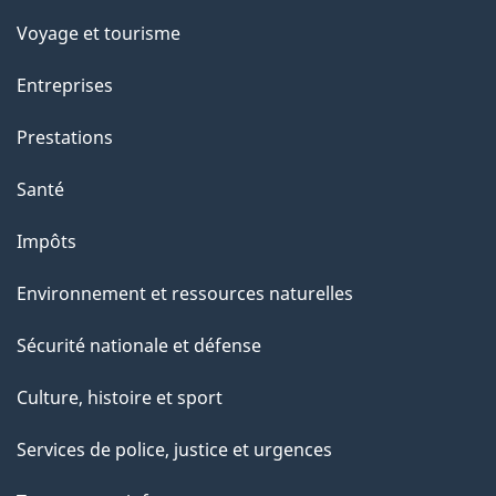
c
Voyage et tourisme
t
Entreprises
i
o
Prestations
n
Santé
s
u
Impôts
r
Environnement et ressources naturelles
c
e
Sécurité nationale et défense
t
Culture, histoire et sport
t
e
Services de police, justice et urgences
p