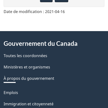
n
n
Date de modification :
2021-04-16
e
z
v
About
o
Gouvernement du Canada
this
t
r
Toutes les coordonnées
site
e
Ministères et organismes
r
é
À propos du gouvernement
t
r
Emplois
Thèmes
o
et
Immigration et citoyenneté
a
sujets