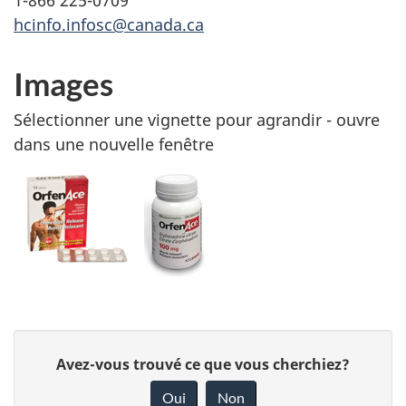
1-866 225-0709
hcinfo.infosc@canada.ca
Images
Sélectionner une vignette pour agrandir - ouvre
dans une nouvelle fenêtre
D
Avez-vous trouvé ce que vous cherchiez?
o
Oui
Non