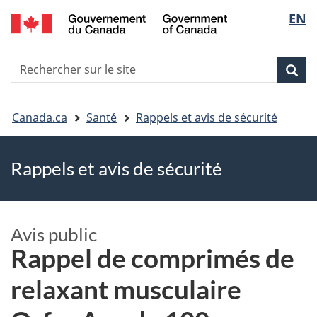
EN
Skip
Skip
Passer
Sélec
to
to
à
main
"About
la
de
R
content
government"
version
Rec
Recherche
s
la
HTML
le
simplifiée
Vous
langu
si
Canada.ca
Santé
Rappels et avis de sécurité
êtes
Rappels et avis de sécurité
ici
Avis public
Rappel de comprimés de
relaxant musculaire