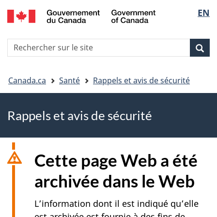
EN
Skip
Skip
Passer
Sélec
to
to
à
main
"About
la
de
R
content
government"
version
Rec
Recherche
s
la
HTML
le
simplifiée
Vous
langu
si
Canada.ca
Santé
Rappels et avis de sécurité
êtes
Rappels et avis de sécurité
ici
Cette page Web a été
archivée dans le Web
L’information dont il est indiqué qu’elle
est archivée est fournie à des fins de