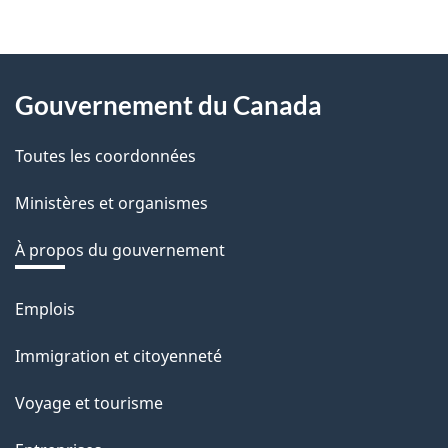
About
Gouvernement du Canada
this
Toutes les coordonnées
site
Ministères et organismes
À propos du gouvernement
Emplois
Thèmes
et
Immigration et citoyenneté
sujets
Voyage et tourisme