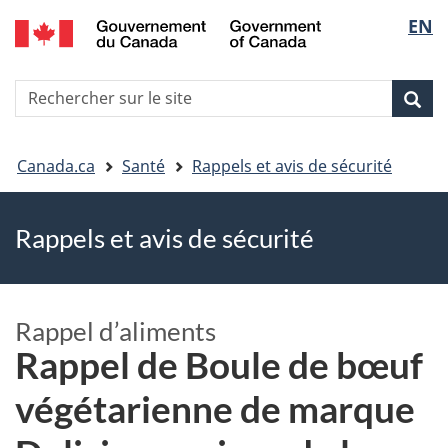
EN
Skip
Skip
Passer
Sélec
to
to
à
main
"About
la
de
R
content
government"
version
Rec
Recherche
s
la
HTML
le
simplifiée
Vous
langu
si
Canada.ca
Santé
Rappels et avis de sécurité
êtes
Rappels et avis de sécurité
ici
Rappel d’aliments
Rappel de Boule de bœuf
végétarienne de marque