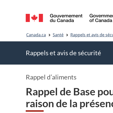
Sélection
de
Vous
la
Canada.ca
Santé
Rappels et avis de séc
êtes
langue
Rappels et avis de sécurité
ici
Rappel d’aliments
Rappel de Base po
raison de la présen