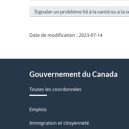
Signaler un problème lié à la santé ou à la s
Date de modification :
2023-07-14
About
Gouvernement du Canada
this
Toutes les coordonnées
site
Emplois
Thèmes
et
Immigration et citoyenneté