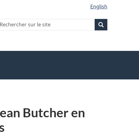
English
echercher
Recherche
Recherche
ur
ite
ean Butcher en
s