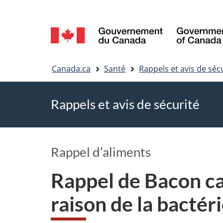
Sélection
de
Vous
la
Canada.ca
Santé
Rappels et avis de séc
êtes
langue
Rappels et avis de sécurité
ici
Rappel d’aliments
Rappel de Bacon c
raison de la bacté