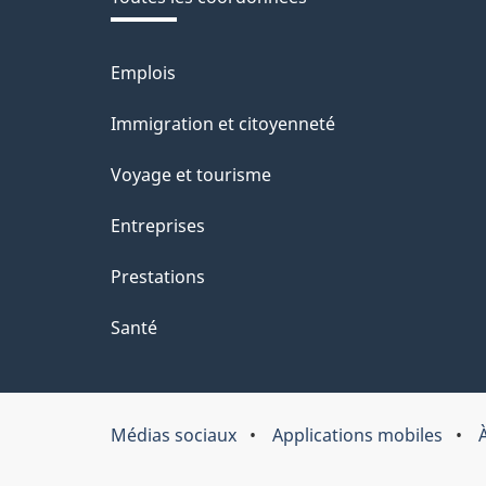
site
Emplois
Thèmes
et
Immigration et citoyenneté
sujets
Voyage et tourisme
Entreprises
Prestations
Santé
Médias sociaux
Applications mobiles
À