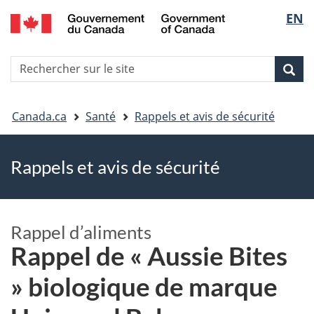
EN
Skip
Skip
Passer
Sélec
to
to
à
main
"About
la
de
R
content
government"
version
Rec
Recherche
s
la
HTML
le
simplifiée
Vous
langu
si
Canada.ca
Santé
Rappels et avis de sécurité
êtes
Rappels et avis de sécurité
ici
Rappel d’aliments
Rappel de « Aussie Bites
» biologique de marque