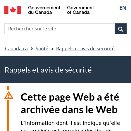
EN
Skip
Skip
Passer
Sélec
to
to
à
main
"About
la
de
R
content
government"
version
Rec
Recherche
s
la
HTML
le
simplifiée
Vous
langu
si
Canada.ca
Santé
Rappels et avis de sécurité
êtes
Rappels et avis de sécurité
ici
Cette page Web a été
archivée dans le Web
L’information dont il est indiqué qu’elle
est archivée est fournie à des fins de