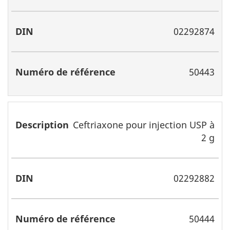
référence
02292874
50443
Ceftriaxone pour injection USP à
2 g
02292882
50444