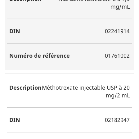
mg/mL
02241914
01761002
Méthotrexate injectable USP à 20
mg/2 mL
02182947