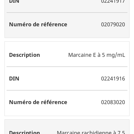
02241917
02079020
Marcaine E à 5 mg/mL
02241916
02083020
Marcaine rachidienne à 7,5