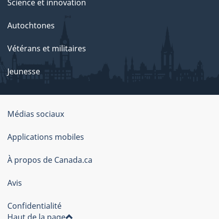
Science et innovation
Autochtones
Vétérans et militaires
Jeunesse
Médias sociaux
À
Applications mobiles
propos
À propos de Canada.ca
de
ce
Avis
site
Confidentialité
Haut de la page