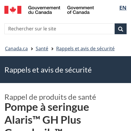
EN
Skip
Skip
Passer
Sélec
to
to
à
main
"About
la
de
R
content
government"
version
Rec
Recherche
s
la
HTML
le
simplifiée
Vous
langu
si
Canada.ca
Santé
Rappels et avis de sécurité
êtes
Rappels et avis de sécurité
ici
Rappel de produits de santé
Pompe à seringue
Alaris™ GH Plus