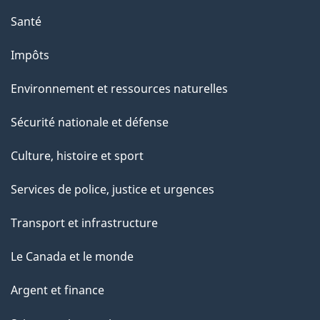
n
Santé
s
u
Impôts
r
Environnement et ressources naturelles
c
e
Sécurité nationale et défense
t
Culture, histoire et sport
t
e
Services de police, justice et urgences
p
Transport et infrastructure
a
g
Le Canada et le monde
e
Argent et finance