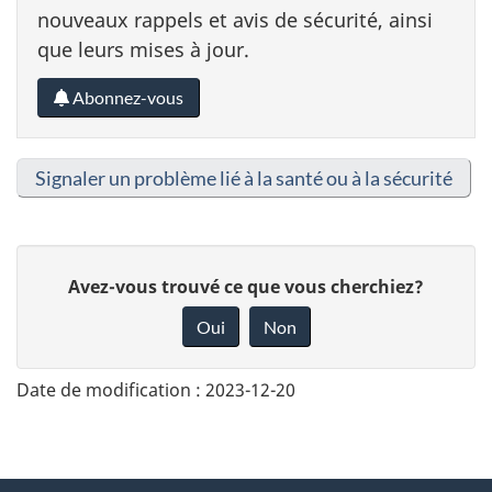
nouveaux rappels et avis de sécurité, ainsi
que leurs mises à jour.
Abonnez-vous
Signaler un problème lié à la santé ou à la sécurité
D
Avez-vous trouvé ce que vous cherchiez?
o
Oui
Non
n
n
Date de modification :
2023-12-20
e
z
v