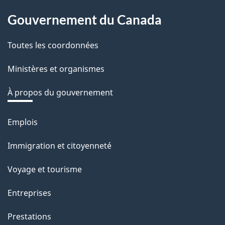
About
o
Gouvernement du Canada
this
t
r
Toutes les coordonnées
site
e
Ministères et organismes
r
é
À propos du gouvernement
t
r
Emplois
Thèmes
o
et
Immigration et citoyenneté
a
sujets
c
Voyage et tourisme
t
Entreprises
i
o
Prestations