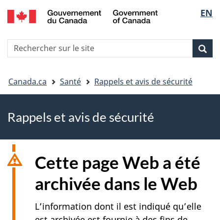
EN
Skip
Skip
Passer
Sélec
to
to
à
main
"About
la
de
R
content
government"
version
Rec
Recherche
s
la
HTML
le
simplifiée
Vous
langu
si
Canada.ca
Santé
Rappels et avis de sécurité
êtes
Rappels et avis de sécurité
ici
Cette page Web a été
archivée dans le Web
L’information dont il est indiqué qu’elle
est archivée est fournie à des fins de