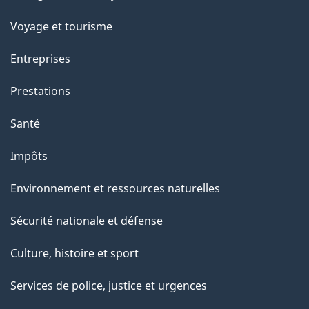
a
sujets
c
Voyage et tourisme
t
Entreprises
i
o
Prestations
n
Santé
s
u
Impôts
r
Environnement et ressources naturelles
c
e
Sécurité nationale et défense
t
Culture, histoire et sport
t
e
Services de police, justice et urgences
p