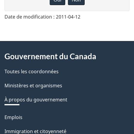
n
n
Date de modification :
2011-04-12
e
z
v
About
o
Gouvernement du Canada
this
t
r
Toutes les coordonnées
site
e
Ministères et organismes
r
é
À propos du gouvernement
t
r
Emplois
Thèmes
o
et
Immigration et citoyenneté