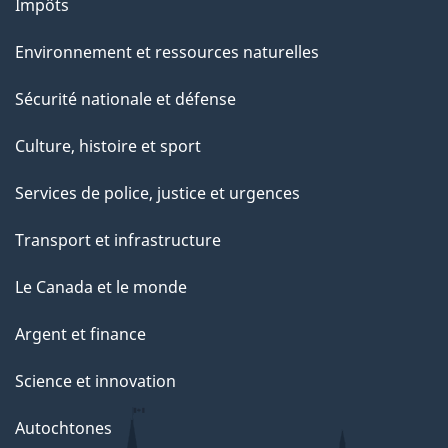
u
Impôts
r
Environnement et ressources naturelles
c
e
Sécurité nationale et défense
t
Culture, histoire et sport
t
e
Services de police, justice et urgences
p
Transport et infrastructure
a
g
Le Canada et le monde
e
Argent et finance
Science et innovation
Autochtones