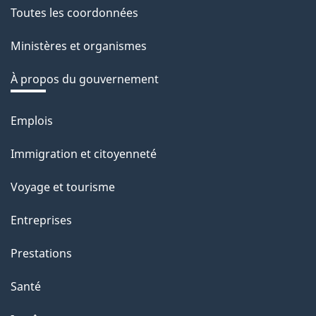
r
Toutes les coordonnées
site
e
Ministères et organismes
r
é
À propos du gouvernement
t
r
Emplois
Thèmes
o
et
Immigration et citoyenneté
a
sujets
c
Voyage et tourisme
t
Entreprises
i
o
Prestations
n
Santé
s