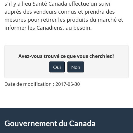
s’il y a lieu Santé Canada effectue un suivi
auprès des vendeurs connus et prendra des
mesures pour retirer les produits du marché et
informer les Canadiens, au besoin.
D
Avez-vous trouvé ce que vous cherchiez?
o
Oui
Non
n
n
Date de modification :
2017-05-30
e
z
v
About
o
Gouvernement du Canada
this
t