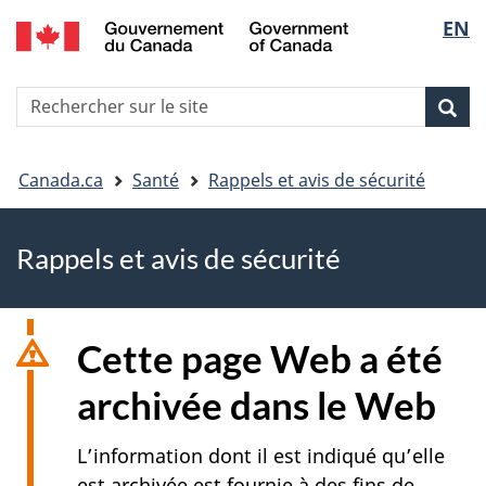
EN
Skip
Skip
Passer
Sélec
to
to
à
main
"About
la
de
R
content
government"
version
Rec
Recherche
s
la
HTML
le
simplifiée
Vous
langu
si
Canada.ca
Santé
Rappels et avis de sécurité
êtes
Rappels et avis de sécurité
ici
Cette page Web a été
archivée dans le Web
L’information dont il est indiqué qu’elle
est archivée est fournie à des fins de