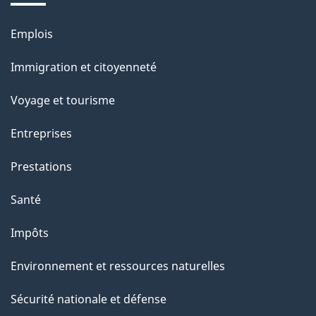
t
r
Emplois
Thèmes
o
et
Immigration et citoyenneté
a
sujets
c
Voyage et tourisme
t
Entreprises
i
o
Prestations
n
Santé
s
u
Impôts
r
Environnement et ressources naturelles
c
e
Sécurité nationale et défense