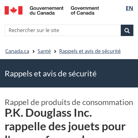
EN
Skip
Skip
Passer
Sélec
to
to
à
main
"About
la
de
R
content
government"
version
Rec
Recherche
s
la
HTML
le
simplifiée
Vous
langu
si
Canada.ca
Santé
Rappels et avis de sécurité
êtes
Rappels et avis de sécurité
ici
Rappel de produits de consommation
P.K. Douglass Inc.
rappelle des jouets pour