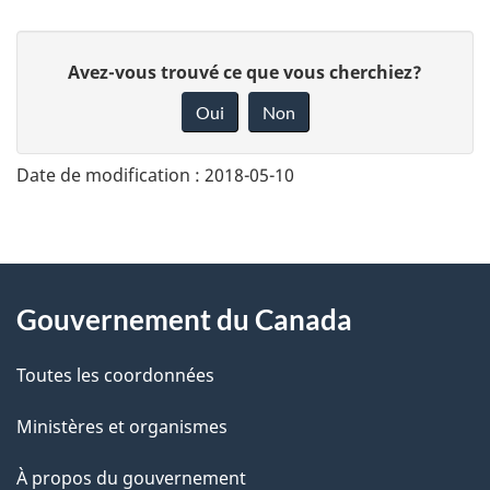
D
Avez-vous trouvé ce que vous cherchiez?
o
Oui
Non
n
n
Date de modification :
2018-05-10
e
z
v
About
o
Gouvernement du Canada
this
t
r
Toutes les coordonnées
site
e
Ministères et organismes
r
é
À propos du gouvernement