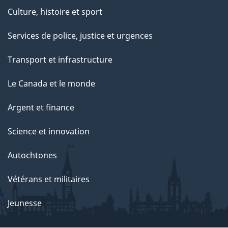
t
Culture, histoire et sport
t
e
Services de police, justice et urgences
p
Transport et infrastructure
a
g
Le Canada et le monde
e
Argent et finance
Science et innovation
Autochtones
Vétérans et militaires
Jeunesse