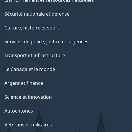
Environnement et ressources naturelles
c
e
Sécurité nationale et défense
t
Culture, histoire et sport
t
e
Services de police, justice et urgences
p
Transport et infrastructure
a
g
Le Canada et le monde
e
Argent et finance
Science et innovation
Autochtones
Vétérans et militaires