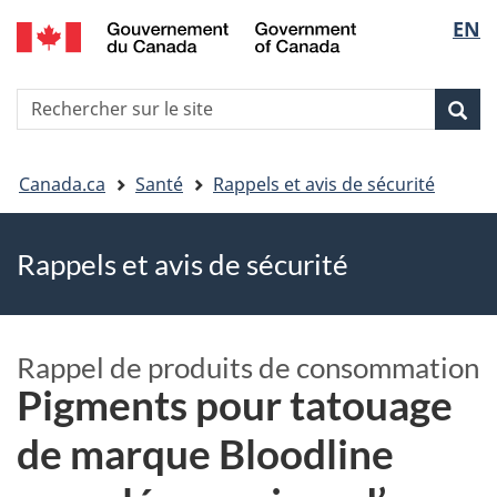
EN
Skip
Skip
Passer
Sélec
to
to
à
main
"About
la
de
R
content
government"
version
Rec
Recherche
s
la
HTML
le
simplifiée
Vous
langu
si
Canada.ca
Santé
Rappels et avis de sécurité
êtes
Rappels et avis de sécurité
ici
Rappel de produits de consommation
Pigments pour tatouage
de marque Bloodline