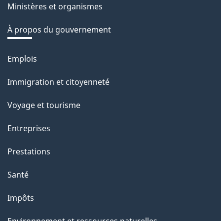
Ministères et organismes
r
é
À propos du gouvernement
t
r
Emplois
Thèmes
o
et
Immigration et citoyenneté
a
sujets
c
Voyage et tourisme
t
Entreprises
i
o
Prestations
n
Santé
s
u
Impôts
r