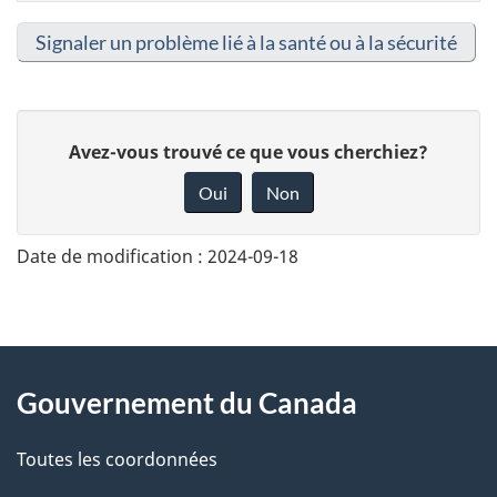
Signaler un problème lié à la santé ou à la sécurité
D
Avez-vous trouvé ce que vous cherchiez?
o
Oui
Non
n
n
Date de modification :
2024-09-18
e
z
v
About
o
Gouvernement du Canada
this
t
r
Toutes les coordonnées
site
e