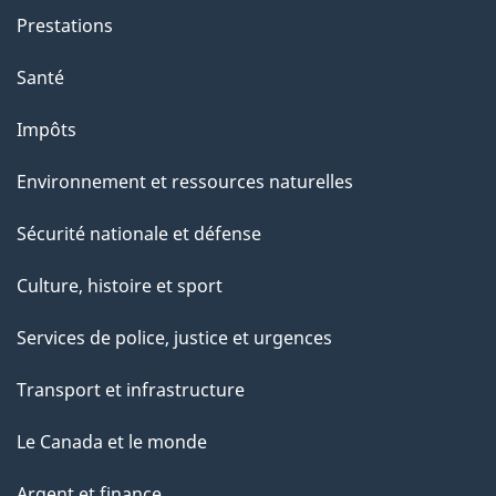
o
Prestations
n
Santé
s
u
Impôts
r
Environnement et ressources naturelles
c
e
Sécurité nationale et défense
t
Culture, histoire et sport
t
e
Services de police, justice et urgences
p
Transport et infrastructure
a
g
Le Canada et le monde
e
Argent et finance