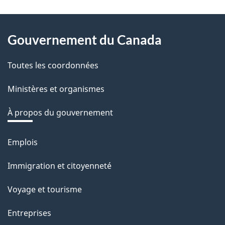
z
v
About
o
Gouvernement du Canada
this
t
r
Toutes les coordonnées
site
e
Ministères et organismes
r
é
À propos du gouvernement
t
r
Emplois
Thèmes
o
et
Immigration et citoyenneté
a
sujets
c
Voyage et tourisme
t
Entreprises
i