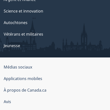
Science et innovation
Autochtones
Vétérans et militaires
Jeunesse
Médias sociaux
À
Applications mobiles
propos
À propos de Canada.ca
de
ce
Avis