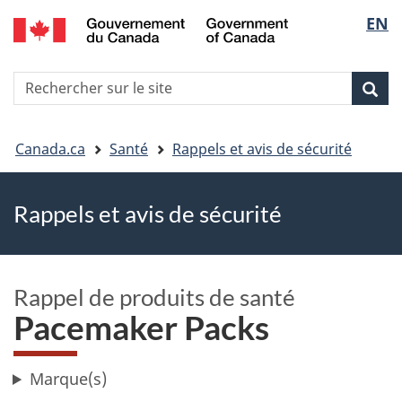
EN
Skip
Skip
Passer
Sélec
to
to
à
main
"About
la
de
R
content
government"
version
Rec
Recherche
s
la
HTML
le
simplifiée
Vous
langu
si
Canada.ca
Santé
Rappels et avis de sécurité
êtes
Rappels et avis de sécurité
ici
Rappel de produits de santé
Pacemaker Packs
Marque(s)