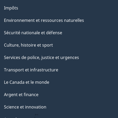
u
Impôts
r
Environnement et ressources naturelles
c
e
Sécurité nationale et défense
t
Culture, histoire et sport
t
e
Services de police, justice et urgences
p
Transport et infrastructure
a
g
Le Canada et le monde
e
Argent et finance
Science et innovation