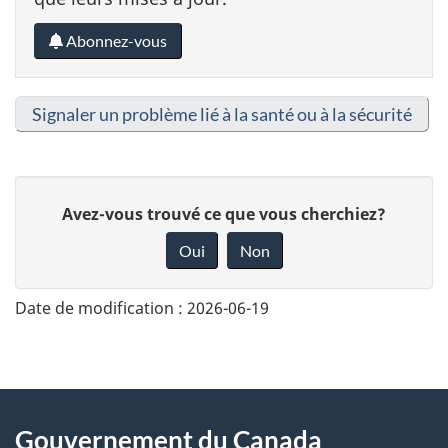
Abonnez-vous
Signaler un problème lié à la santé ou à la sécurité
D
Avez-vous trouvé ce que vous cherchiez?
o
Oui
Non
n
n
Date de modification :
2026-06-19
e
z
v
About
o
Gouvernement du Canada