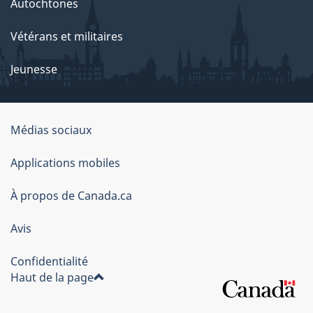
Autochtones
Vétérans et militaires
Jeunesse
Médias sociaux
À
Applications mobiles
propos
À propos de Canada.ca
de
ce
Avis
site
Confidentialité
Haut de la page