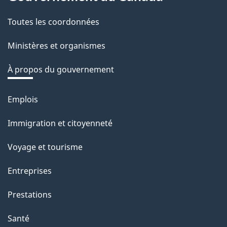
this
t
r
Toutes les coordonnées
site
e
Ministères et organismes
r
é
À propos du gouvernement
t
r
Emplois
Thèmes
o
et
Immigration et citoyenneté
a
sujets
c
Voyage et tourisme
t
Entreprises
i
o
Prestations
n
Santé
s