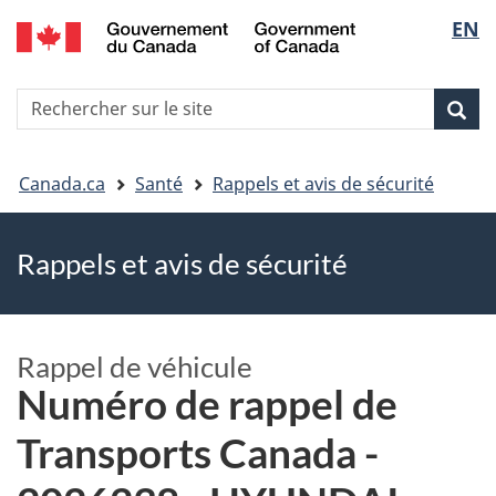
EN
Skip
Skip
Passer
Sélec
to
to
à
main
"About
la
de
R
content
government"
version
Rec
Recherche
s
la
HTML
le
simplifiée
Vous
langu
si
Canada.ca
Santé
Rappels et avis de sécurité
êtes
Rappels et avis de sécurité
ici
Rappel de véhicule
Numéro de rappel de
Transports Canada -