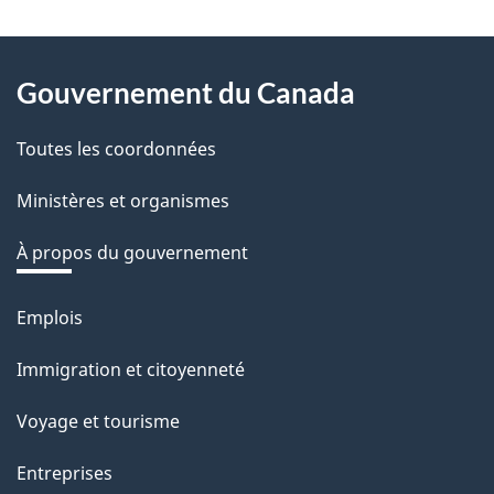
z
v
About
o
Gouvernement du Canada
this
t
r
Toutes les coordonnées
site
e
Ministères et organismes
r
é
À propos du gouvernement
t
r
Emplois
Thèmes
o
et
Immigration et citoyenneté
a
sujets
c
Voyage et tourisme
t
Entreprises
i