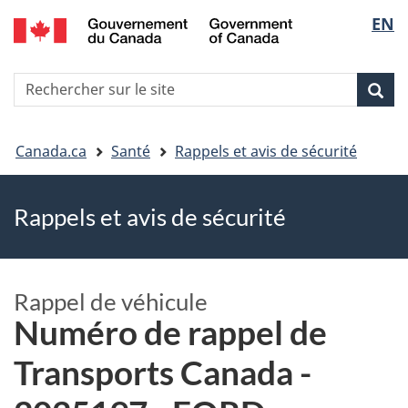
EN
Skip
Skip
Passer
Sélec
to
to
à
main
"About
la
de
R
content
government"
version
Rec
Recherche
s
la
HTML
le
simplifiée
Vous
langu
si
Canada.ca
Santé
Rappels et avis de sécurité
êtes
Rappels et avis de sécurité
ici
Rappel de véhicule
Numéro de rappel de
Transports Canada -