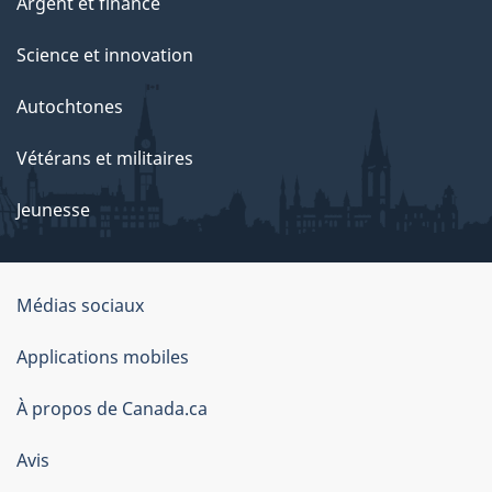
Argent et finance
Science et innovation
Autochtones
Vétérans et militaires
Jeunesse
Médias sociaux
À
Applications mobiles
propos
À propos de Canada.ca
de
ce
Avis