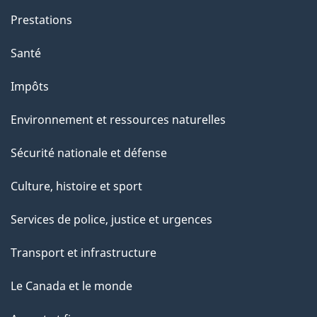
o
Prestations
n
Santé
s
u
Impôts
r
Environnement et ressources naturelles
c
e
Sécurité nationale et défense
t
Culture, histoire et sport
t
e
Services de police, justice et urgences
p
Transport et infrastructure
a
g
Le Canada et le monde
e