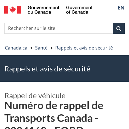
EN
Skip
Skip
Passer
Sélec
to
to
à
main
"About
la
de
R
content
government"
version
Rec
Recherche
s
la
HTML
le
simplifiée
Vous
langu
si
Canada.ca
Santé
Rappels et avis de sécurité
êtes
Rappels et avis de sécurité
ici
Rappel de véhicule
Numéro de rappel de
Transports Canada -