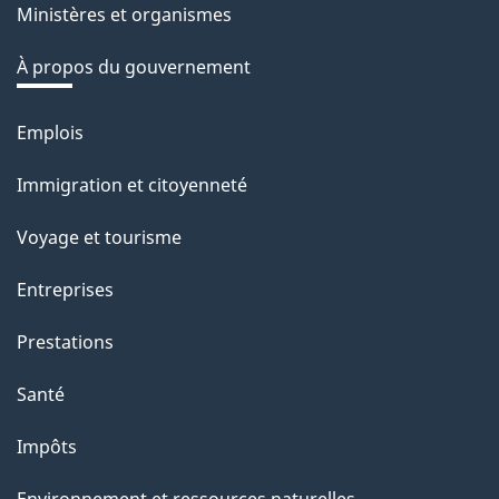
Ministères et organismes
r
é
À propos du gouvernement
t
r
Emplois
Thèmes
o
et
Immigration et citoyenneté
a
sujets
c
Voyage et tourisme
t
Entreprises
i
o
Prestations
n
Santé
s
u
Impôts
r
Environnement et ressources naturelles