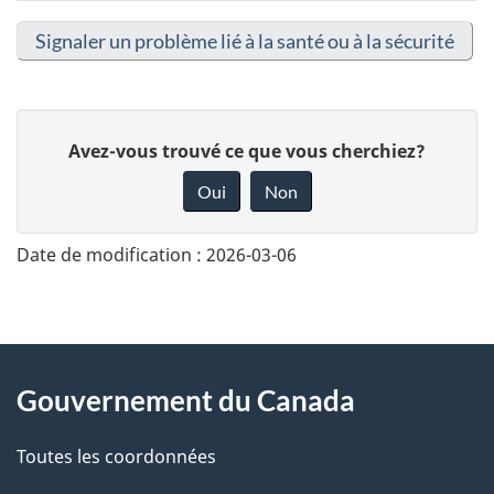
Signaler un problème lié à la santé ou à la sécurité
D
Avez-vous trouvé ce que vous cherchiez?
o
Oui
Non
n
n
Date de modification :
2026-03-06
e
z
v
About
o
Gouvernement du Canada
this
t
r
Toutes les coordonnées
site
e