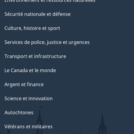
c
e
Sécurité nationale et défense
t
Culture, histoire et sport
t
e
Services de police, justice et urgences
p
Transport et infrastructure
a
g
Le Canada et le monde
e
Argent et finance
Science et innovation
Autochtones
Vétérans et militaires