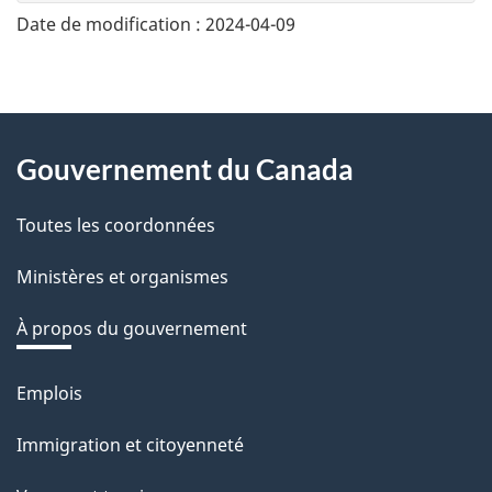
n
Date de modification :
2024-04-09
e
z
v
About
o
Gouvernement du Canada
this
t
r
Toutes les coordonnées
site
e
Ministères et organismes
r
é
À propos du gouvernement
t
r
Emplois
Thèmes
o
et
Immigration et citoyenneté
a
sujets