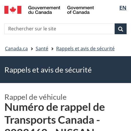
EN
Skip
Skip
Passer
Sélec
to
to
à
main
"About
la
de
R
content
government"
version
Rec
Recherche
s
la
HTML
le
simplifiée
Vous
langu
si
Canada.ca
Santé
Rappels et avis de sécurité
êtes
Rappels et avis de sécurité
ici
Rappel de véhicule
Numéro de rappel de
Transports Canada -