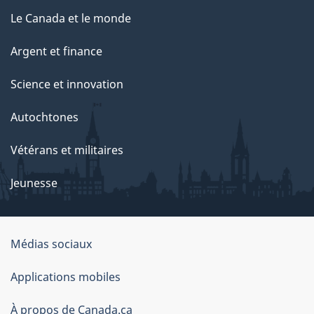
g
Le Canada et le monde
e
Argent et finance
Science et innovation
Autochtones
Vétérans et militaires
Jeunesse
Médias sociaux
À
Applications mobiles
propos
À propos de Canada.ca