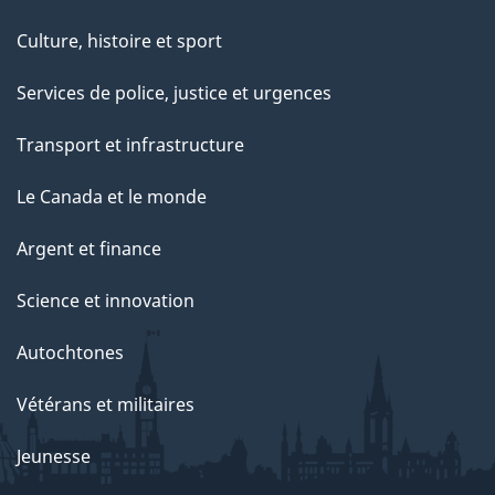
t
Culture, histoire et sport
t
e
Services de police, justice et urgences
p
Transport et infrastructure
a
g
Le Canada et le monde
e
Argent et finance
Science et innovation
Autochtones
Vétérans et militaires
Jeunesse