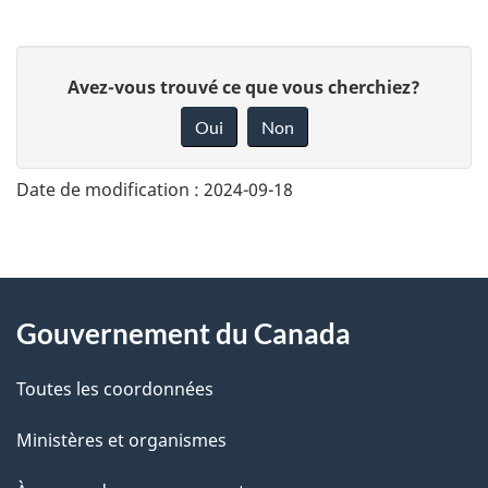
D
Avez-vous trouvé ce que vous cherchiez?
o
Oui
Non
n
n
Date de modification :
2024-09-18
e
z
v
About
o
Gouvernement du Canada
this
t
r
Toutes les coordonnées
site
e
Ministères et organismes
r