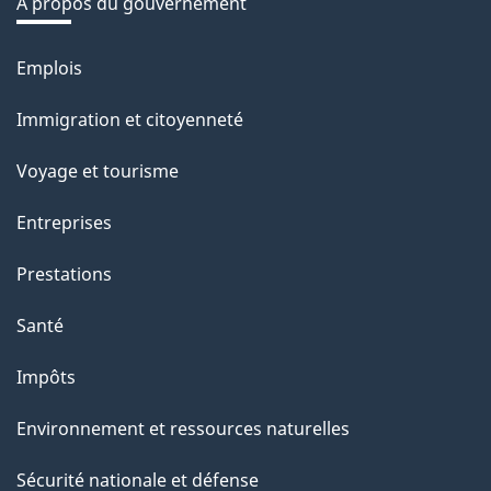
é
À propos du gouvernement
t
r
Emplois
Thèmes
o
et
Immigration et citoyenneté
a
sujets
c
Voyage et tourisme
t
Entreprises
i
o
Prestations
n
Santé
s
u
Impôts
r
Environnement et ressources naturelles
c
e
Sécurité nationale et défense