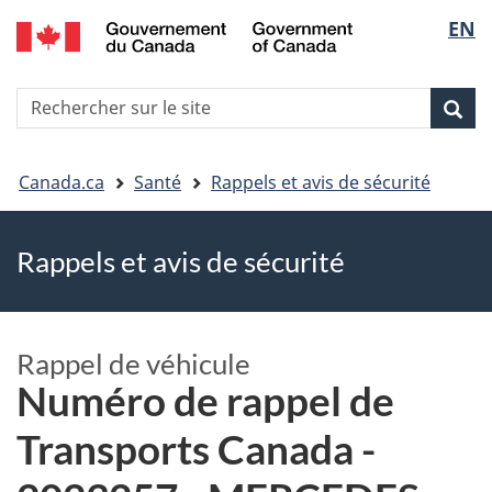
EN
Skip
Skip
Passer
Sélec
to
to
à
main
"About
la
de
R
content
government"
version
Rec
Recherche
s
la
HTML
le
simplifiée
Vous
langu
si
Canada.ca
Santé
Rappels et avis de sécurité
êtes
Rappels et avis de sécurité
ici
Rappel de véhicule
Numéro de rappel de
Transports Canada -