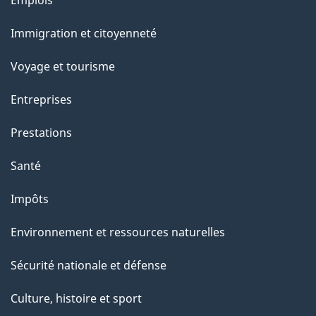
r
Thèmes
o
et
Immigration et citoyenneté
a
sujets
c
Voyage et tourisme
t
Entreprises
i
o
Prestations
n
Santé
s
u
Impôts
r
Environnement et ressources naturelles
c
e
Sécurité nationale et défense
t
Culture, histoire et sport
t