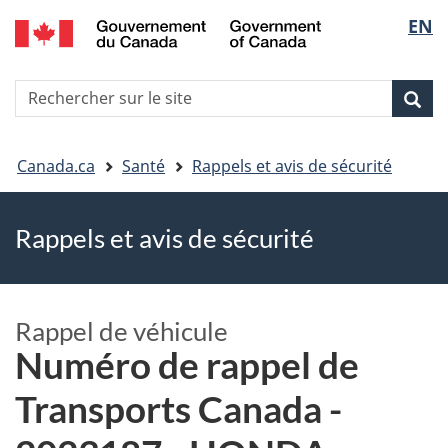
EN
Skip
Skip
Passer
Sélec
to
to
à
main
"About
la
de
R
content
government"
version
Rec
Recherche
s
la
HTML
le
simplifiée
Vous
langu
si
Canada.ca
Santé
Rappels et avis de sécurité
êtes
Rappels et avis de sécurité
ici
Rappel de véhicule
Numéro de rappel de
Transports Canada -