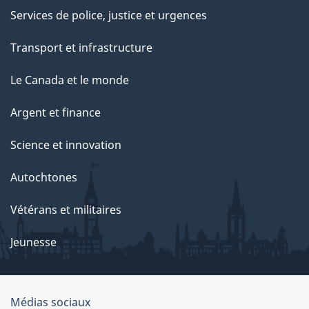
e
Services de police, justice et urgences
p
Transport et infrastructure
a
g
Le Canada et le monde
e
Argent et finance
Science et innovation
Autochtones
Vétérans et militaires
Jeunesse
Médias sociaux