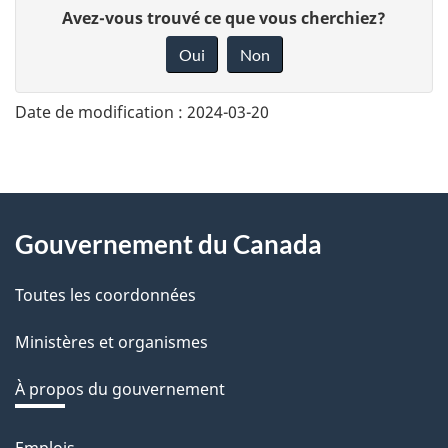
D
Avez-vous trouvé ce que vous cherchiez?
o
Oui
Non
n
n
Date de modification :
2024-03-20
e
z
v
About
o
Gouvernement du Canada
this
t
r
Toutes les coordonnées
site
e
Ministères et organismes
r
é
À propos du gouvernement
t
Emplois