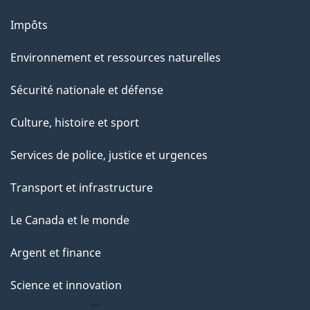
s
u
Impôts
r
Environnement et ressources naturelles
c
e
Sécurité nationale et défense
t
Culture, histoire et sport
t
e
Services de police, justice et urgences
p
Transport et infrastructure
a
g
Le Canada et le monde
e
Argent et finance
Science et innovation