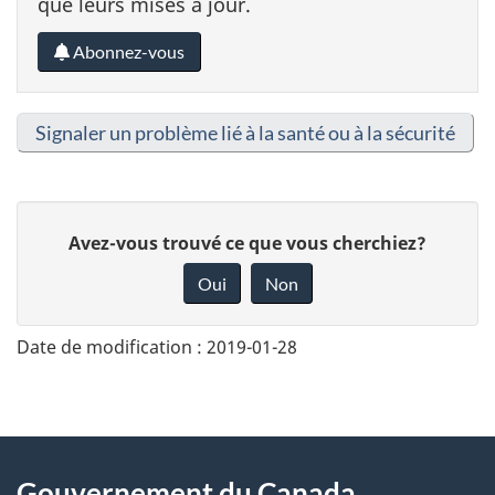
que leurs mises à jour.
Abonnez-vous
Signaler un problème lié à la santé ou à la sécurité
D
Avez-vous trouvé ce que vous cherchiez?
o
Oui
Non
n
n
Date de modification :
2019-01-28
e
z
v
About
o
Gouvernement du Canada