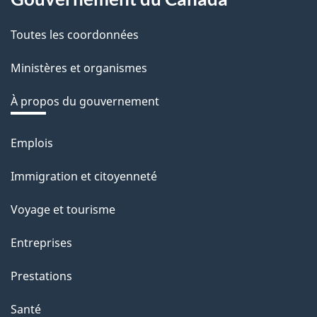
this
t
r
Toutes les coordonnées
site
e
Ministères et organismes
r
é
À propos du gouvernement
t
r
Emplois
Thèmes
o
et
Immigration et citoyenneté
a
sujets
c
Voyage et tourisme
t
Entreprises
i
o
Prestations
n
Santé