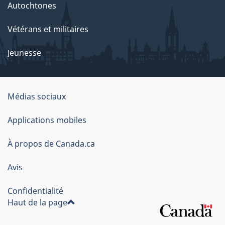
Autochtones
Vétérans et militaires
Jeunesse
Médias sociaux
À
Applications mobiles
propos
À propos de Canada.ca
de
ce
Avis
site
Confidentialité
Haut de la page