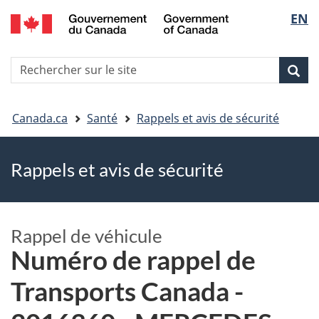
EN
Skip
Skip
Passer
Sélec
to
to
à
main
"About
la
de
R
content
government"
version
Rec
Recherche
s
la
HTML
le
simplifiée
Vous
langu
si
Canada.ca
Santé
Rappels et avis de sécurité
êtes
Rappels et avis de sécurité
ici
Rappel de véhicule
Numéro de rappel de
Transports Canada -