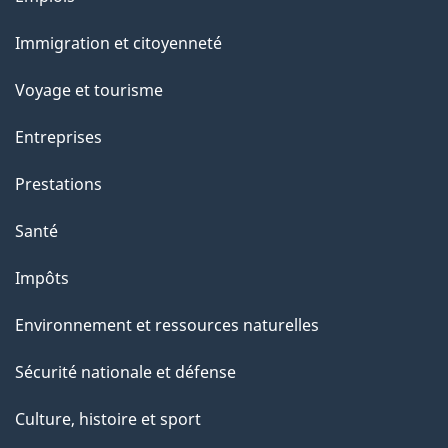
o
et
Immigration et citoyenneté
a
sujets
c
Voyage et tourisme
t
Entreprises
i
o
Prestations
n
Santé
s
u
Impôts
r
Environnement et ressources naturelles
c
e
Sécurité nationale et défense
t
Culture, histoire et sport
t