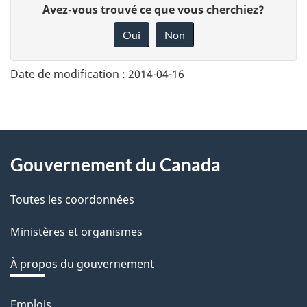
D
Avez-vous trouvé ce que vous cherchiez?
o
Oui
Non
n
n
Date de modification :
2014-04-16
e
z
v
About
o
Gouvernement du Canada
this
t
r
Toutes les coordonnées
site
e
Ministères et organismes
r
é
À propos du gouvernement
t
r
Emplois
Thèmes