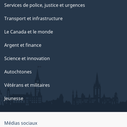
e
Services de police, justice et urgences
p
Transport et infrastructure
a
g
Le Canada et le monde
e
Argent et finance
Science et innovation
Autochtones
Vétérans et militaires
Jeunesse
Médias sociaux