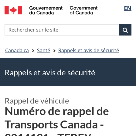
EN
Skip
Skip
Passer
Sélec
to
to
à
main
"About
la
de
R
content
government"
version
Rec
Recherche
s
la
HTML
le
simplifiée
Vous
langu
si
Canada.ca
Santé
Rappels et avis de sécurité
êtes
Rappels et avis de sécurité
ici
Rappel de véhicule
Numéro de rappel de
Transports Canada -