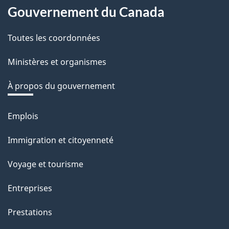
About
o
Gouvernement du Canada
this
t
r
Toutes les coordonnées
site
e
Ministères et organismes
r
é
À propos du gouvernement
t
r
Emplois
Thèmes
o
et
Immigration et citoyenneté
a
sujets
c
Voyage et tourisme
t
Entreprises
i
o
Prestations
n