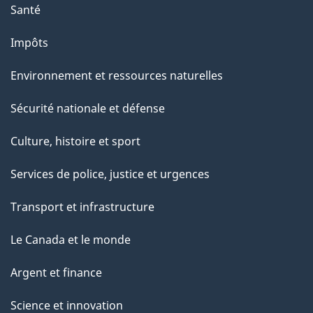
Santé
s
u
Impôts
r
Environnement et ressources naturelles
c
e
Sécurité nationale et défense
t
Culture, histoire et sport
t
e
Services de police, justice et urgences
p
Transport et infrastructure
a
g
Le Canada et le monde
e
Argent et finance
Science et innovation