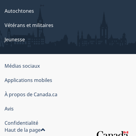
Autochtones
Vétérans et militaires
Jeunesse
Médias sociaux
À
Applications mobiles
propos
À propos de Canada.ca
de
ce
Avis
site
Confidentialité
Haut de la page