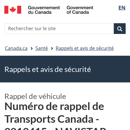
EN
Skip
Skip
Passer
Sélec
to
to
à
main
"About
la
de
R
content
government"
version
Rec
Recherche
s
la
HTML
le
simplifiée
Vous
langu
si
Canada.ca
Santé
Rappels et avis de sécurité
êtes
Rappels et avis de sécurité
ici
Rappel de véhicule
Numéro de rappel de
Transports Canada -