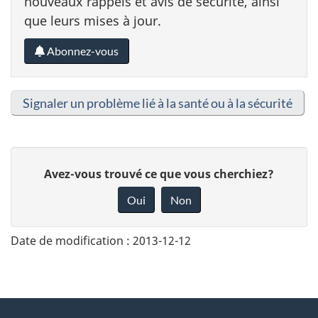
nouveaux rappels et avis de sécurité, ainsi
que leurs mises à jour.
Abonnez-vous
Signaler un problème lié à la santé ou à la sécurité
D
Avez-vous trouvé ce que vous cherchiez?
o
Oui
Non
n
n
Date de modification :
2013-12-12
e
z
v