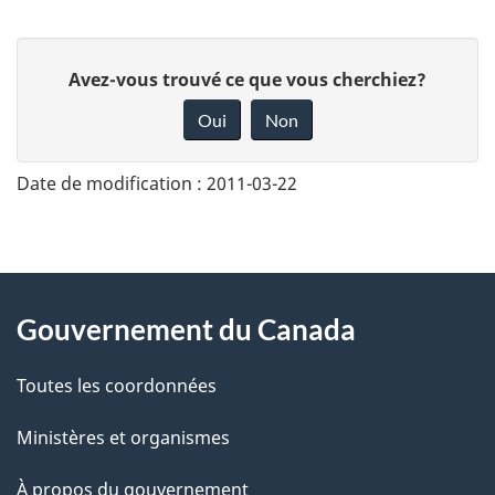
D
Avez-vous trouvé ce que vous cherchiez?
o
Oui
Non
n
n
Date de modification :
2011-03-22
e
z
v
About
o
Gouvernement du Canada
this
t
r
Toutes les coordonnées
site
e
Ministères et organismes
r
é
À propos du gouvernement