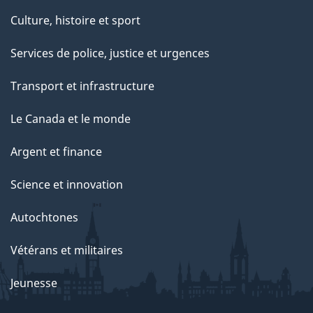
t
Culture, histoire et sport
t
e
Services de police, justice et urgences
p
Transport et infrastructure
a
g
Le Canada et le monde
e
Argent et finance
Science et innovation
Autochtones
Vétérans et militaires
Jeunesse