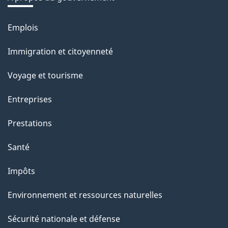
t
r
Emplois
Thèmes
o
et
Immigration et citoyenneté
a
sujets
c
Voyage et tourisme
t
Entreprises
i
o
Prestations
n
Santé
s
u
Impôts
r
Environnement et ressources naturelles
c
e
Sécurité nationale et défense