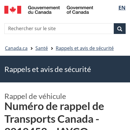
EN
Skip
Skip
Passer
Sélec
to
to
à
main
"About
la
de
R
content
government"
version
Rec
Recherche
s
la
HTML
le
simplifiée
Vous
langu
si
Canada.ca
Santé
Rappels et avis de sécurité
êtes
Rappels et avis de sécurité
ici
Rappel de véhicule
Numéro de rappel de
Transports Canada -