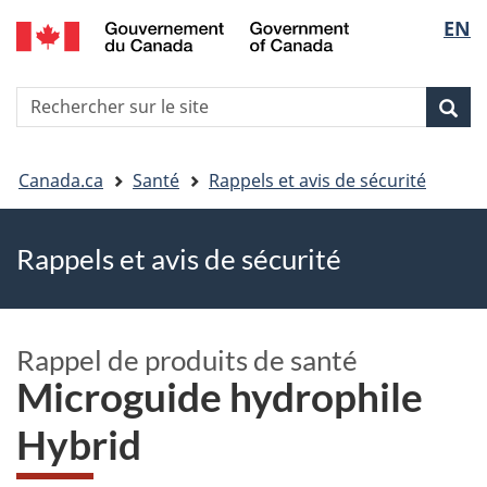
EN
Skip
Skip
Passer
Sélec
to
to
à
main
"About
la
de
R
content
government"
version
Rec
Recherche
s
la
HTML
le
simplifiée
Vous
langu
si
Canada.ca
Santé
Rappels et avis de sécurité
êtes
Rappels et avis de sécurité
ici
Rappel de produits de santé
Microguide hydrophile
Hybrid