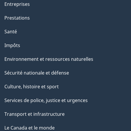
Entreprises
i
o
Prestations
n
Santé
s
u
Impôts
r
Environnement et ressources naturelles
c
e
Sécurité nationale et défense
t
Culture, histoire et sport
t
e
Services de police, justice et urgences
p
Transport et infrastructure
a
g
Le Canada et le monde