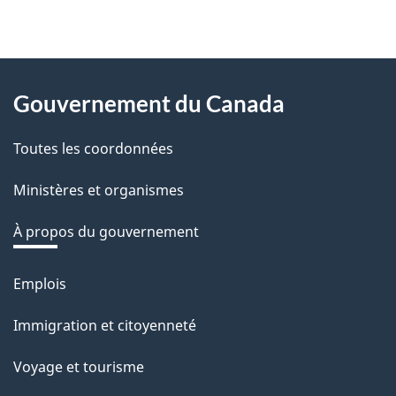
e
z
v
About
o
Gouvernement du Canada
this
t
r
Toutes les coordonnées
site
e
Ministères et organismes
r
é
À propos du gouvernement
t
r
Emplois
Thèmes
o
et
Immigration et citoyenneté
a
sujets
c
Voyage et tourisme
t