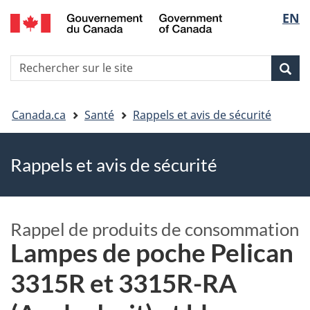
EN
Skip
Skip
Passer
Sélec
to
to
à
main
"About
la
de
R
content
government"
version
Rec
Recherche
s
la
HTML
le
simplifiée
Vous
langu
si
Canada.ca
Santé
Rappels et avis de sécurité
êtes
Rappels et avis de sécurité
ici
Rappel de produits de consommation
Lampes de poche Pelican
3315R et 3315R-RA