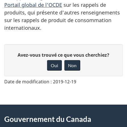
Portail global de l'OCDE
sur les rappels de
produits, qui présente d’autres renseignements
sur les rappels de produit de consommation
internationaux.
D
Avez-vous trouvé ce que vous cherchiez?
o
Oui
Non
n
n
Date de modification :
2019-12-19
e
z
v
About
o
Gouvernement du Canada
this
t