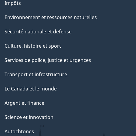
u
Impôts
r
Environnement et ressources naturelles
c
e
Sécurité nationale et défense
t
Culture, histoire et sport
t
e
Services de police, justice et urgences
p
Transport et infrastructure
a
g
Le Canada et le monde
e
Argent et finance
Science et innovation
Autochtones