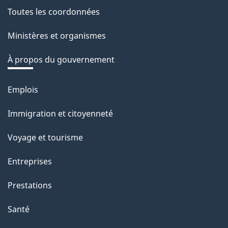
r
Toutes les coordonnées
site
e
Ministères et organismes
r
é
À propos du gouvernement
t
r
Emplois
Thèmes
o
et
Immigration et citoyenneté
a
sujets
c
Voyage et tourisme
t
Entreprises
i
o
Prestations
n
Santé
s