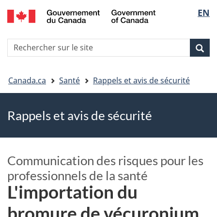
EN
Skip
Skip
Passer
Sélec
to
to
à
main
"About
la
de
R
content
government"
version
Rec
Recherche
s
la
HTML
le
simplifiée
Vous
langu
si
Canada.ca
Santé
Rappels et avis de sécurité
êtes
Rappels et avis de sécurité
ici
Communication des risques pour les
professionnels de la santé
L'importation du
bromure de vécuronium