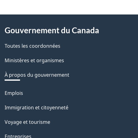
z
v
About
o
Gouvernement du Canada
this
t
r
Toutes les coordonnées
site
e
Ministères et organismes
r
é
À propos du gouvernement
t
r
Emplois
Thèmes
o
et
Immigration et citoyenneté
a
sujets
c
Voyage et tourisme
t
Entreprises