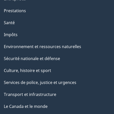
i
o
Prestations
n
Santé
s
u
Impôts
r
Environnement et ressources naturelles
c
e
Sécurité nationale et défense
t
Culture, histoire et sport
t
e
Services de police, justice et urgences
p
Transport et infrastructure
a
g
Le Canada et le monde
e