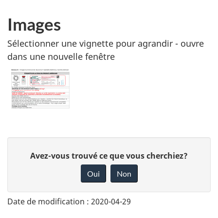
Images
Sélectionner une vignette pour agrandir - ouvre
dans une nouvelle fenêtre
D
Avez-vous trouvé ce que vous cherchiez?
o
Oui
Non
n
n
Date de modification :
2020-04-29
e