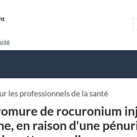
Skip
Skip
Passer
to
to
à
R
main
"About
la
s
content
government"
version
le
HTML
urité
s
simplifiée
 les professionnels de la santé
romure de rocuronium inj
ne, en raison d'une pénu