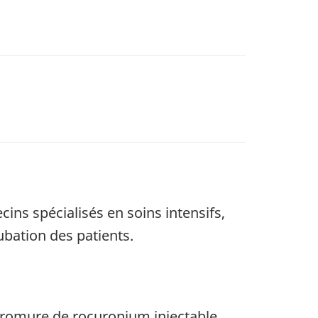
ins spécialisés en soins intensifs,
ubation des patients.
romure de rocuronium injectable,