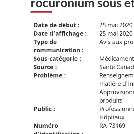
rocuronium sous é
Date de début :
25 mai 2020
Date d’affichage :
25 mai 2020
Type de
Avis aux pro
communication :
Sous-catégorie :
Médicament
Source :
Santé Cana
Problème :
Renseigneme
matière d'in
Approvision
produits
Public :
Professionne
Hôpitaux
Numéro
RA-73169
d’identification :