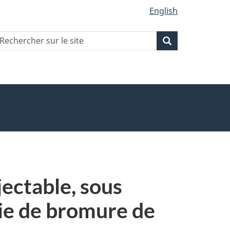
English
echercher
Recherche
Recherche
ur
ite
ectable, sous
rie de bromure de