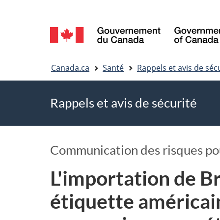
Sélection
de
Vous
la
Canada.ca
Santé
Rappels et avis de séc
êtes
langue
Rappels et avis de sécurité
ici
Communication des risques pour
L'importation de B
étiquette américai