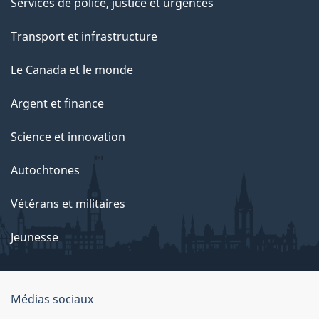
Services de police, justice et urgences
p
Transport et infrastructure
a
g
Le Canada et le monde
e
Argent et finance
Science et innovation
Autochtones
Vétérans et militaires
Jeunesse
Médias sociaux
À