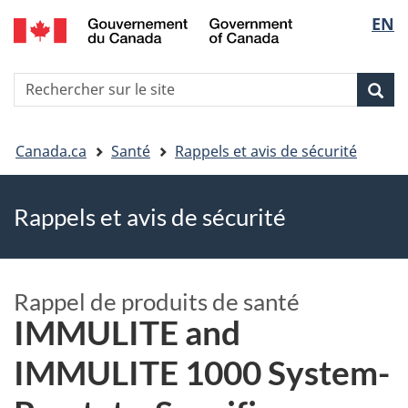
EN
Skip
Skip
Passer
Sélec
to
to
à
main
"About
la
de
R
content
government"
version
Rec
Recherche
s
la
HTML
le
simplifiée
Vous
langu
si
Canada.ca
Santé
Rappels et avis de sécurité
êtes
Rappels et avis de sécurité
ici
Rappel de produits de santé
IMMULITE and
IMMULITE 1000 System-