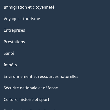
o
et
Immigration et citoyenneté
a
sujets
c
Voyage et tourisme
t
Entreprises
i
o
Prestations
n
Santé
s
u
Impôts
r
Environnement et ressources naturelles
c
e
Sécurité nationale et défense
t
Culture, histoire et sport
t
e