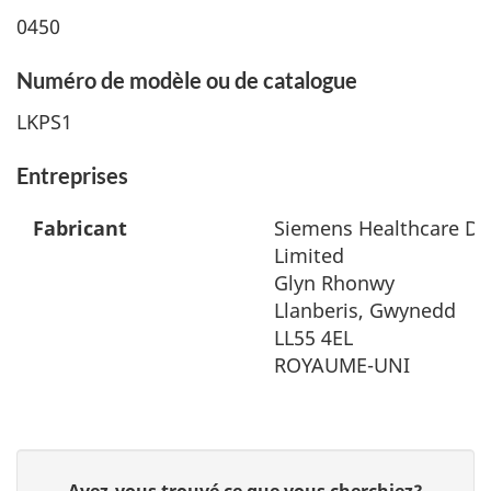
0450
Numéro de modèle ou de catalogue
LKPS1
Entreprises
Fabricant
Siemens Healthcare Di
Limited
Glyn Rhonwy
Llanberis, Gwynedd
LL55 4EL
ROYAUME-UNI
D
Avez-vous trouvé ce que vous cherchiez?