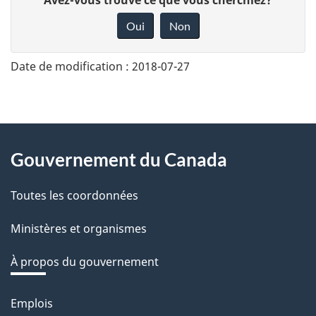
o
Oui
Non
n
n
Date de modification :
2018-07-27
e
z
v
About
o
Gouvernement du Canada
this
t
r
Toutes les coordonnées
site
e
Ministères et organismes
r
é
À propos du gouvernement
t
r
Emplois
Thèmes