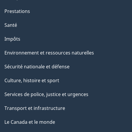
i
o
Prestations
n
Santé
s
u
Impôts
r
Environnement et ressources naturelles
c
e
Sécurité nationale et défense
t
Culture, histoire et sport
t
e
Services de police, justice et urgences
p
Transport et infrastructure
a
g
Le Canada et le monde
e