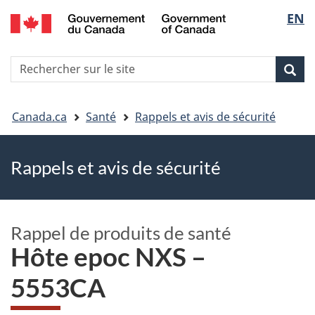
EN
Skip
Skip
Passer
Sélec
to
to
à
main
"About
la
de
R
content
government"
version
Rec
Recherche
s
la
HTML
le
simplifiée
Vous
langu
si
Canada.ca
Santé
Rappels et avis de sécurité
êtes
Rappels et avis de sécurité
ici
Rappel de produits de santé
Hôte epoc NXS –
5553CA