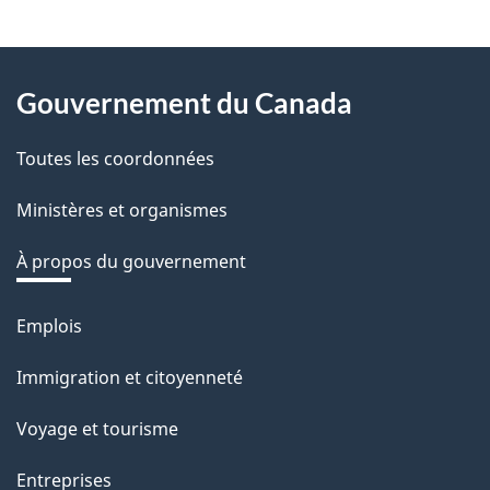
z
v
About
o
Gouvernement du Canada
this
t
r
Toutes les coordonnées
site
e
Ministères et organismes
r
é
À propos du gouvernement
t
r
Emplois
Thèmes
o
et
Immigration et citoyenneté
a
sujets
c
Voyage et tourisme
t
Entreprises