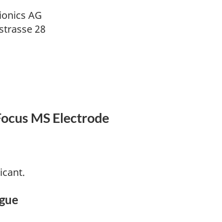
ionics AG
strasse 28
 Focus MS Electrode
icant.
ogue