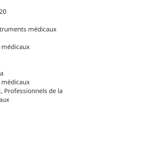
020
struments médicaux
s médicaux
da
s médicaux
, Professionnels de la
taux