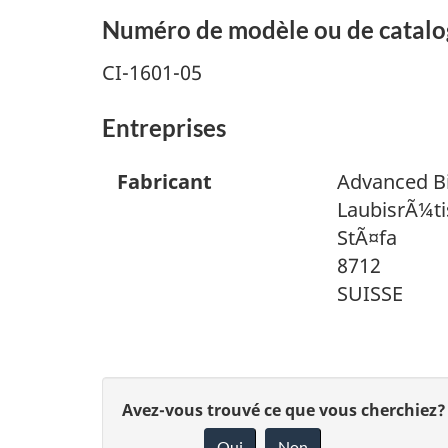
Numéro de modèle ou de catal
CI-1601-05
Entreprises
Fabricant
Advanced B
LaubisrÃ¼ti
StÃ¤fa
8712
SUISSE
D
Avez-vous trouvé ce que vous cherchiez?
Oui
Non