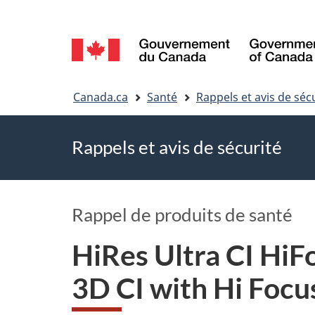
Sélection
de
Vous
la
Canada.ca
Santé
Rappels et avis de séc
êtes
langue
Rappels et avis de sécurité
ici
Rappel de produits de santé
HiRes Ultra CI HiF
3D CI with Hi Focu