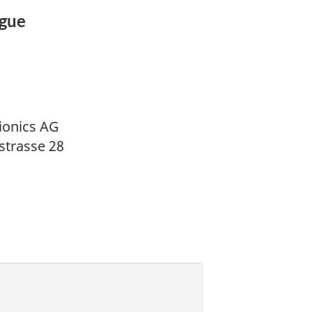
ogue
ionics AG
strasse 28