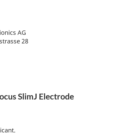
ionics AG
strasse 28
Focus SlimJ Electrode
icant.