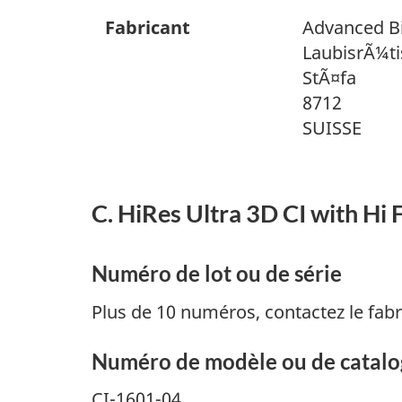
Fabricant
Advanced B
LaubisrÃ¼ti
StÃ¤fa
8712
SUISSE
C. HiRes Ultra 3D CI with Hi
Numéro de lot ou de série
Plus de 10 numéros, contactez le fabr
Numéro de modèle ou de catal
CI-1601-04