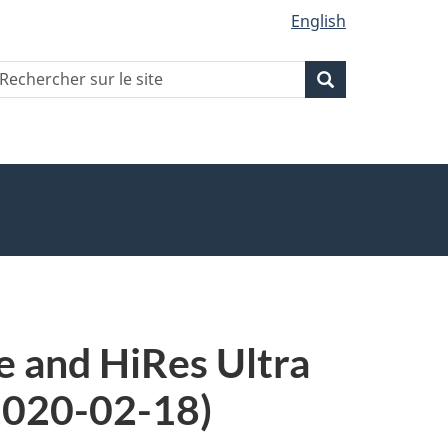
English
echercher
Recherche
Recherche
ur
ite
e and HiRes Ultra
(2020-02-18)