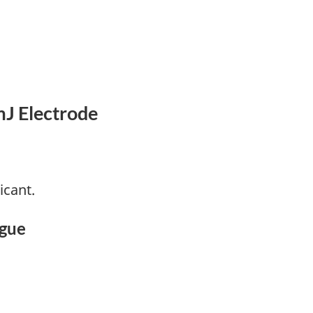
mJ Electrode
icant.
ogue