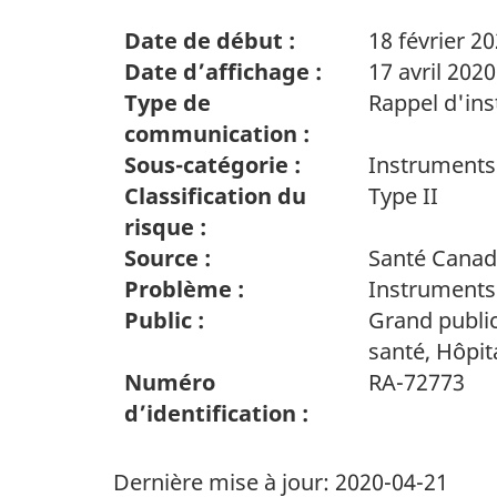
Date de début :
18 février 2
Date d’affichage :
17 avril 2020
Type de
Rappel d'in
communication :
Sous-catégorie :
Instrument
Classification du
Type II
risque :
Source :
Santé Cana
Problème :
Instrument
Public :
Grand public
santé, Hôpi
Numéro
RA-72773
d’identification :
Dernière mise à jour:
2020-04-21