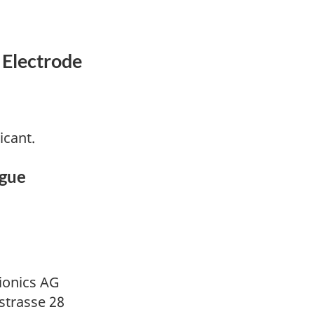
 Electrode
icant.
ogue
ionics AG
strasse 28