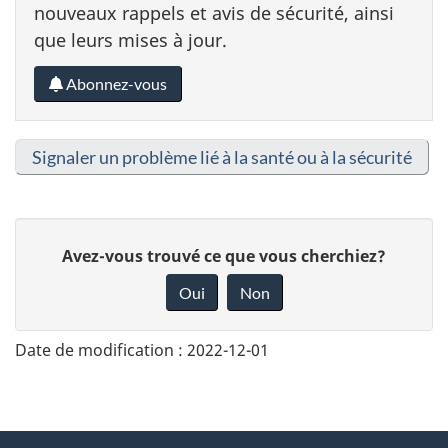
nouveaux rappels et avis de sécurité, ainsi
que leurs mises à jour.
Abonnez-vous
Signaler un problème lié à la santé ou à la sécurité
D
Avez-vous trouvé ce que vous cherchiez?
o
Oui
Non
n
n
Date de modification :
2022-12-01
e
z
v