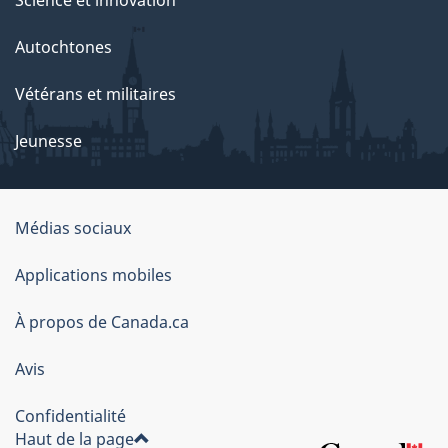
Science et innovation
Autochtones
Vétérans et militaires
Jeunesse
Médias sociaux
À
Applications mobiles
propos
À propos de Canada.ca
de
ce
Avis
site
Confidentialité
Haut de la page