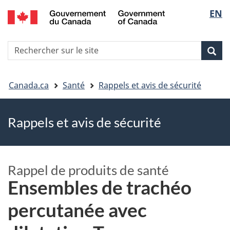
EN
Skip
Skip
Passer
Sélec
to
to
à
main
"About
la
de
R
content
government"
version
Rec
Recherche
s
la
HTML
le
simplifiée
Vous
langu
si
Canada.ca
Santé
Rappels et avis de sécurité
êtes
Rappels et avis de sécurité
ici
Rappel de produits de santé
Ensembles de trachéo
percutanée avec