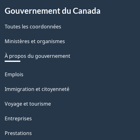
About
o
Gouvernement du Canada
this
t
r
Toutes les coordonnées
site
e
Ministères et organismes
r
é
À propos du gouvernement
t
r
Emplois
Thèmes
o
et
Immigration et citoyenneté
a
sujets
c
Voyage et tourisme
t
Entreprises
i
o
Prestations