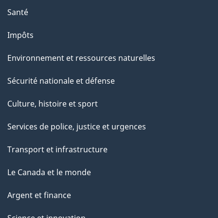
n
Santé
s
u
Impôts
r
Environnement et ressources naturelles
c
e
Sécurité nationale et défense
t
Culture, histoire et sport
t
e
Services de police, justice et urgences
p
Transport et infrastructure
a
g
Le Canada et le monde
e
Argent et finance