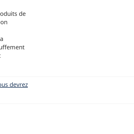
oduits de
ion
da
ouffement
c
ous devrez