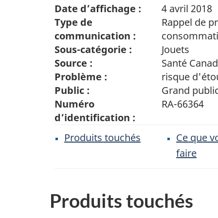
Date d’affichage :
4 avril 2018
Type de
Rappel de pr
communication :
consommat
Sous-catégorie :
Jouets
Source :
Santé Cana
Problème :
risque d'ét
Public :
Grand publi
Numéro
RA-66364
d’identification :
Produits touchés
Ce que v
faire
Produits touchés