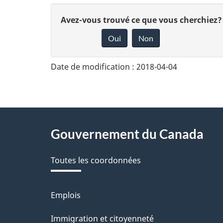
D
Avez-vous trouvé ce que vous cherchiez?
Oui
Non
o
n
Date de modification :
2018-04-04
n
e
z
About
Gouvernement du Canada
v
this
o
Toutes les coordonnées
site
t
r
Emplois
Thèmes
et
e
Immigration et citoyenneté