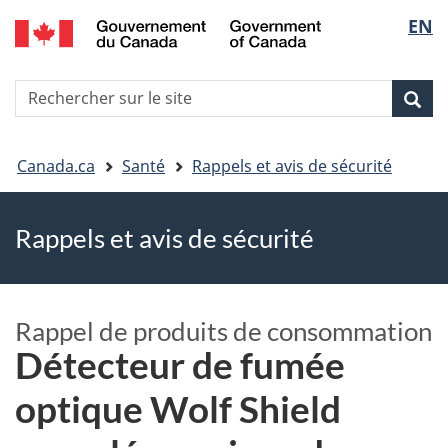
EN
Skip
Skip
Passer
Sélec
to
to
à
main
"About
la
de
R
content
government"
version
Rec
Recherche
s
la
HTML
le
simplifiée
Vous
langu
si
Canada.ca
Santé
Rappels et avis de sécurité
êtes
Rappels et avis de sécurité
ici
Rappel de produits de consommation
Détecteur de fumée
optique Wolf Shield