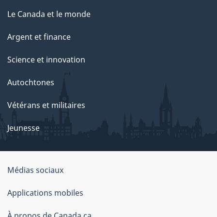
g
Le Canada et le monde
e
Argent et finance
Science et innovation
Autochtones
Vétérans et militaires
Jeunesse
Médias sociaux
À
Applications mobiles
propos
À propos de Canada.ca