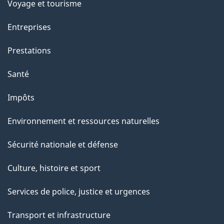
c
Voyage et tourisme
t
Entreprises
i
o
Prestations
n
Santé
s
u
Impôts
r
Environnement et ressources naturelles
c
e
Sécurité nationale et défense
t
Culture, histoire et sport
t
e
Services de police, justice et urgences
p
Transport et infrastructure
a