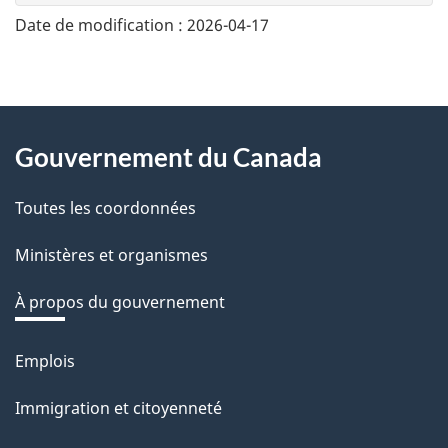
n
Date de modification :
2026-04-17
e
z
v
About
o
Gouvernement du Canada
this
t
r
Toutes les coordonnées
site
e
Ministères et organismes
r
é
À propos du gouvernement
t
r
Emplois
Thèmes
o
et
Immigration et citoyenneté
a
sujets