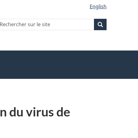
English
echercher
Recherche
Recherche
ur
ite
 du virus de