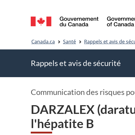
Sélection
de
Vous
la
Canada.ca
Santé
Rappels et avis de séc
êtes
langue
Rappels et avis de sécurité
ici
Communication des risques pour
DARZALEX (daratum
l'hépatite B