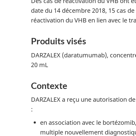
Des cas de réactivation du VHB ont ét
date du 14 décembre 2018, 15 cas de 
réactivation du VHB en lien avec le 
Produits visés
DARZALEX (daratumumab), concentré à
20 mL
Contexte
DARZALEX a reçu une autorisation de 
:
en association avec le bortézomib,
multiple nouvellement diagnostiqu