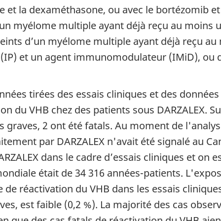
de et la dexaméthasone, ou avec le bortézomib e
d’un myélome multiple ayant déjà reçu au moins u
teints d’un myélome multiple ayant déjà reçu au 
(IP) et un agent immunomodulateur (IMiD), ou don
nées tirées des essais cliniques et des données 
ion du VHB chez des patients sous DARZALEX. Sur
 graves, 2 ont été fatals. Au moment de l'analy
traitement par DARZALEX n'avait été signalé au C
DARZALEX dans le cadre d’essais cliniques et on 
mondiale était de 34 316 années-patients. L'expo
e de réactivation du VHB dans les essais cliniq
es, est faible (0,2 %). La majorité des cas obser
 que des cas fatals de réactivation du VHB aient