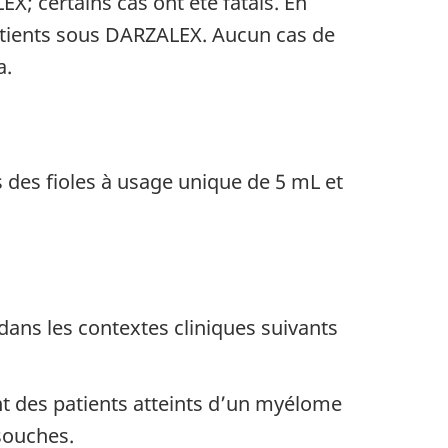
X; certains cas ont été fatals. En
patients sous DARZALEX. Aucun cas de
a.
es fioles à usage unique de 5 mL et
ans les contextes cliniques suivants
nt des patients atteints d’un myélome
souches.