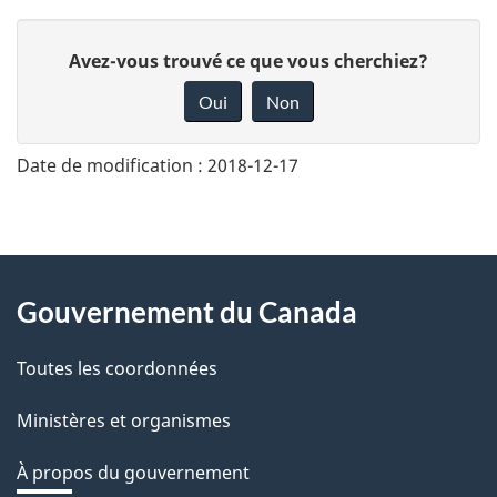
D
Avez-vous trouvé ce que vous cherchiez?
o
Oui
Non
n
n
Date de modification :
2018-12-17
e
z
v
About
o
Gouvernement du Canada
this
t
r
Toutes les coordonnées
site
e
Ministères et organismes
r
é
À propos du gouvernement