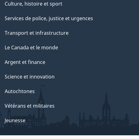
Culture, histoire et sport
t
e
Services de police, justice et urgences
p
Transport et infrastructure
a
g
Le Canada et le monde
e
Argent et finance
Science et innovation
Autochtones
Vétérans et militaires
Jeunesse