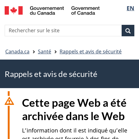
EN
Skip
Skip
Passer
Sélec
to
to
à
main
"About
la
de
R
content
government"
version
Rec
Recherche
s
la
HTML
le
simplifiée
Vous
langu
si
Canada.ca
Santé
Rappels et avis de sécurité
êtes
Rappels et avis de sécurité
ici
Cette page Web a été
archivée dans le Web
L’information dont il est indiqué qu’elle
est archivée est fournie à des fins de