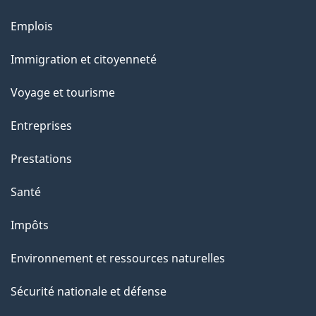
t
r
Emplois
Thèmes
o
et
Immigration et citoyenneté
a
sujets
c
Voyage et tourisme
t
Entreprises
i
o
Prestations
n
Santé
s
u
Impôts
r
Environnement et ressources naturelles
c
e
Sécurité nationale et défense
t