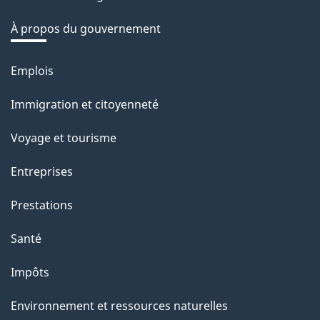
r
é
À propos du gouvernement
t
r
Emplois
Thèmes
o
et
Immigration et citoyenneté
a
sujets
c
Voyage et tourisme
t
Entreprises
i
o
Prestations
n
Santé
s
u
Impôts
r
Environnement et ressources naturelles
c