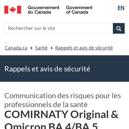
EN
Skip
Skip
Passer
Sélec
to
to
à
main
"About
la
de
R
content
government"
version
Rec
Recherche
s
la
HTML
le
simplifiée
Vous
langu
si
Canada.ca
Santé
Rappels et avis de sécurité
êtes
Rappels et avis de sécurité
ici
Communication des risques pour les
professionnels de la santé
COMIRNATY Original &
Omicron BA.4/BA.5,