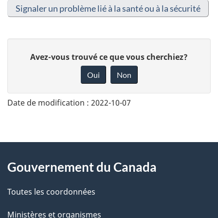
Signaler un problème lié à la santé ou à la sécurité
D
Avez-vous trouvé ce que vous cherchiez?
o
Oui
Non
n
n
Date de modification :
2022-10-07
e
z
v
About
o
Gouvernement du Canada
this
t
r
Toutes les coordonnées
site
e
Ministères et organismes