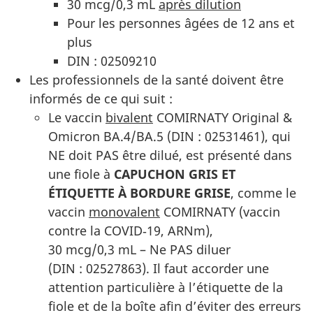
30 mcg/0,3 mL
après dilution
Pour les personnes âgées de 12 ans et
plus
DIN : 02509210
Les professionnels de la santé doivent être
informés de ce qui suit :
Le vaccin
bivalent
COMIRNATY Original &
Omicron BA.4/BA.5 (DIN : 02531461), qui
NE doit PAS être dilué, est présenté dans
une fiole à
CAPUCHON GRIS ET
ÉTIQUETTE À BORDURE GRISE
, comme le
vaccin
monovalent
COMIRNATY (vaccin
contre la COVID‑19, ARNm),
30 mcg/0,3 mL – Ne PAS diluer
(DIN : 02527863).
Il faut accorder une
attention particulière à l’étiquette de la
fiole et de la boîte afin d’éviter des erreurs