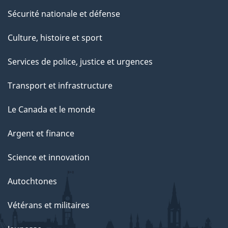
e
Sécurité nationale et défense
t
Culture, histoire et sport
t
e
Services de police, justice et urgences
p
Transport et infrastructure
a
g
Le Canada et le monde
e
Argent et finance
Science et innovation
Autochtones
Vétérans et militaires