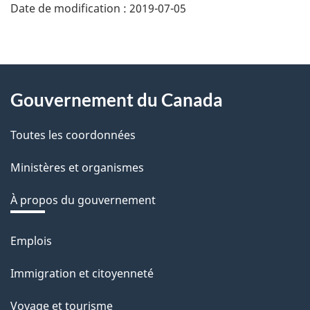
n
Date de modification :
2019-07-05
e
z
v
About
o
Gouvernement du Canada
this
t
r
Toutes les coordonnées
site
e
Ministères et organismes
r
é
À propos du gouvernement
t
r
Emplois
Thèmes
o
et
Immigration et citoyenneté
a
sujets
c
Voyage et tourisme