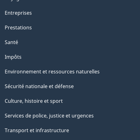
t
Entreprises
i
o
Prestations
n
Santé
s
u
Impôts
r
Environnement et ressources naturelles
c
e
Sécurité nationale et défense
t
Culture, histoire et sport
t
e
Services de police, justice et urgences
p
Transport et infrastructure
a