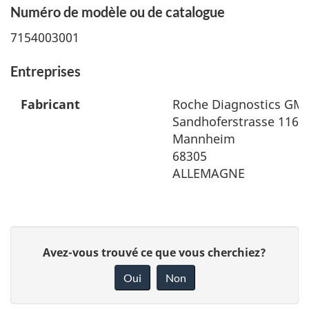
Numéro de modèle ou de catalogue
7154003001
Entreprises
Fabricant
Roche Diagnostics GM
Sandhoferstrasse 116
Mannheim
68305
ALLEMAGNE
D
Avez-vous trouvé ce que vous cherchiez?
o
Oui
Non
n