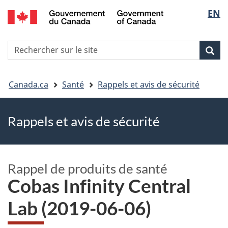
EN
Skip
Skip
Passer
Sélec
to
to
à
main
"About
la
de
R
content
government"
version
Rec
Recherche
s
la
HTML
le
simplifiée
Vous
langu
si
Canada.ca
Santé
Rappels et avis de sécurité
êtes
Rappels et avis de sécurité
ici
Rappel de produits de santé
Cobas Infinity Central
Lab (2019-06-06)