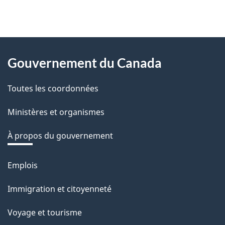
e
z
v
About
o
Gouvernement du Canada
this
t
r
Toutes les coordonnées
site
e
Ministères et organismes
r
é
À propos du gouvernement
t
r
Emplois
Thèmes
o
et
Immigration et citoyenneté
a
sujets
c
Voyage et tourisme