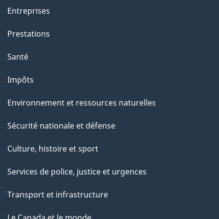
t
Entreprises
i
o
Prestations
n
Santé
s
u
Impôts
r
Environnement et ressources naturelles
c
e
Sécurité nationale et défense
t
Culture, histoire et sport
t
e
Services de police, justice et urgences
p
Transport et infrastructure
a
g
Le Canada et le monde