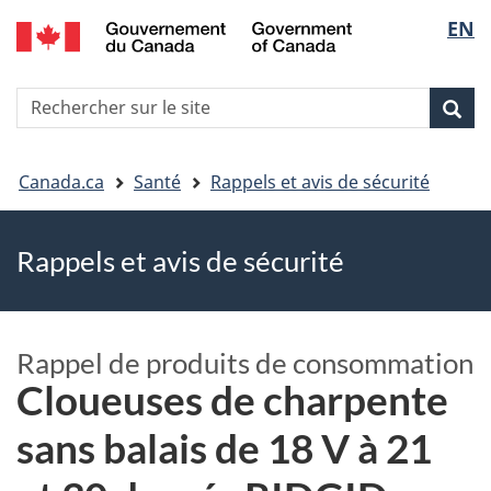
EN
Skip
Skip
Passer
Sélec
to
to
à
main
"About
la
de
R
content
government"
version
Rec
Recherche
s
la
HTML
le
simplifiée
Vous
langu
si
Canada.ca
Santé
Rappels et avis de sécurité
êtes
Rappels et avis de sécurité
ici
Rappel de produits de consommation
Cloueuses de charpente
sans balais de 18 V à 21