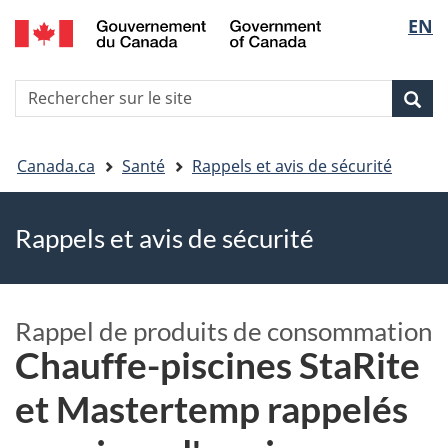
EN
Skip
Skip
Passer
Sélec
to
to
à
main
"About
la
de
R
content
government"
version
Rec
Recherche
s
la
HTML
le
simplifiée
Vous
langu
si
Canada.ca
Santé
Rappels et avis de sécurité
êtes
Rappels et avis de sécurité
ici
Rappel de produits de consommation
Chauffe-piscines StaRite
et Mastertemp rappelés