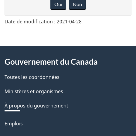
o
Oui
Non
n
n
Date de modification :
2021-04-28
e
z
v
About
o
Gouvernement du Canada
this
t
r
Toutes les coordonnées
site
e
Ministères et organismes
r
é
À propos du gouvernement
t
r
Emplois
Thèmes
o
et