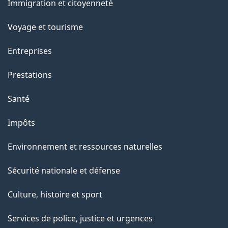
Immigration et citoyenneté
a
sujets
c
Voyage et tourisme
t
Entreprises
i
o
Prestations
n
Santé
s
u
Impôts
r
Environnement et ressources naturelles
c
e
Sécurité nationale et défense
t
Culture, histoire et sport
t
e
Services de police, justice et urgences