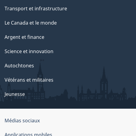
p
Transport et infrastructure
a
g
Le Canada et le monde
e
Argent et finance
Science et innovation
Autochtones
Vétérans et militaires
Jeunesse
Médias sociaux
À
Applications mobiles