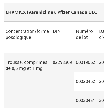
CHAMPIX (varenicline), Pfizer Canada ULC
Concentration/forme
DIN
Numéro
Dat
posologique
de lot
d’ex
Trousse, comprimés
02298309
00019062
202
de 0,5 mg et 1 mg
00020452
202
00020451
202