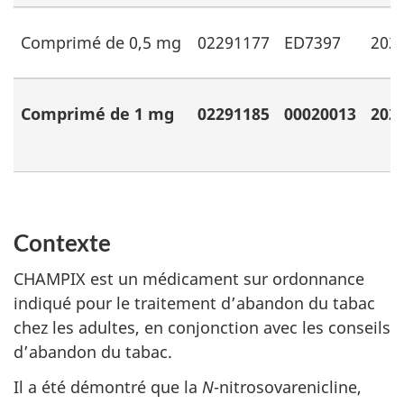
Comprimé de 0,5 mg
02291177
ED7397
202
Comprimé de 1 mg
02291185
00020013
202
Contexte
CHAMPIX est un médicament sur ordonnance
indiqué pour le traitement d’abandon du tabac
chez les adultes, en conjonction avec les conseils
d’abandon du tabac.
Il a été démontré que la
N
-nitrosovarenicline,