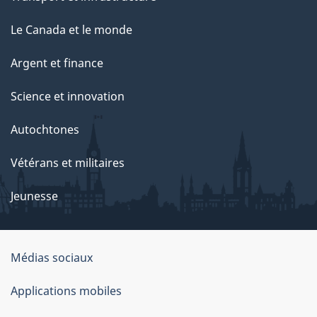
a
g
Le Canada et le monde
e
Argent et finance
Science et innovation
Autochtones
Vétérans et militaires
Jeunesse
Médias sociaux
À
Applications mobiles
propos