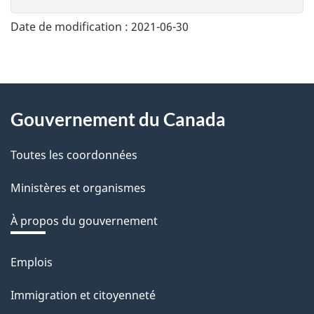
n
n
Date de modification :
2021-06-30
e
z
v
About
o
Gouvernement du Canada
this
t
r
Toutes les coordonnées
site
e
Ministères et organismes
r
é
À propos du gouvernement
t
r
Emplois
Thèmes
o
et
Immigration et citoyenneté
a
sujets