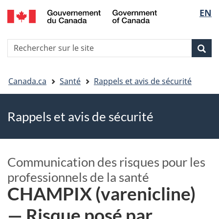
EN
Skip
Skip
Passer
Sélec
to
to
à
main
"About
la
de
R
content
government"
version
Rec
Recherche
s
la
HTML
le
simplifiée
Vous
langu
si
Canada.ca
Santé
Rappels et avis de sécurité
êtes
Rappels et avis de sécurité
ici
Communication des risques pour les
professionnels de la santé
CHAMPIX (varenicline)
— Risque posé par