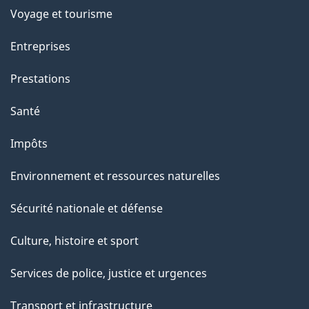
c
Voyage et tourisme
t
Entreprises
i
o
Prestations
n
Santé
s
u
Impôts
r
Environnement et ressources naturelles
c
e
Sécurité nationale et défense
t
Culture, histoire et sport
t
e
Services de police, justice et urgences
p
Transport et infrastructure