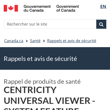
EN
Skip
Skip
Passer
Sélec
to
to
à
main
"About
la
de
R
content
government"
version
Rec
Recherche
s
la
HTML
le
simplifiée
Vous
langu
si
Canada.ca
Santé
Rappels et avis de sécurité
êtes
Rappels et avis de sécurité
ici
Rappel de produits de santé
CENTRICITY
UNIVERSAL VIEWER -