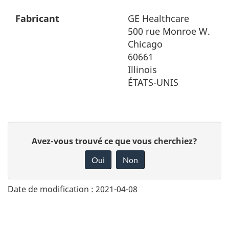
Fabricant
GE Healthcare
500 rue Monroe W.
Chicago
60661
Illinois
ÉTATS-UNIS
D
Avez-vous trouvé ce que vous cherchiez?
o
Oui
Non
n
n
Date de modification :
2021-04-08
e
z