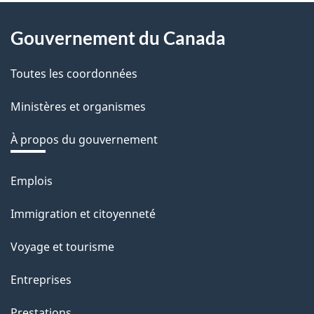
v
About
o
Gouvernement du Canada
this
t
r
Toutes les coordonnées
site
e
Ministères et organismes
r
é
À propos du gouvernement
t
r
Emplois
Thèmes
o
et
Immigration et citoyenneté
a
sujets
c
Voyage et tourisme
t
Entreprises
i
o
Prestations