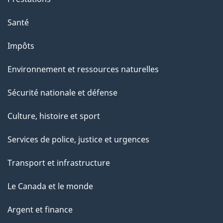
n
Santé
s
u
Impôts
r
Environnement et ressources naturelles
c
e
Sécurité nationale et défense
t
Culture, histoire et sport
t
e
Services de police, justice et urgences
p
Transport et infrastructure
a
g
Le Canada et le monde
e
Argent et finance