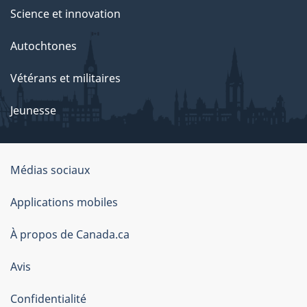
Science et innovation
Autochtones
Vétérans et militaires
Jeunesse
Médias sociaux
À
Applications mobiles
propos
À propos de Canada.ca
de
ce
Avis
site
Confidentialité