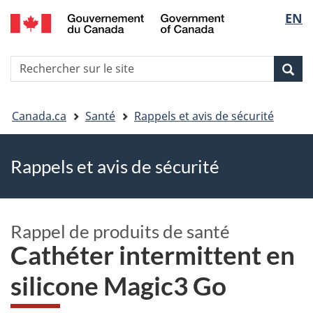
EN
Skip
Skip
Passer
Sélec
to
to
à
main
"About
la
de
R
content
government"
version
Rec
Recherche
s
la
HTML
le
simplifiée
Vous
langu
si
Canada.ca
Santé
Rappels et avis de sécurité
êtes
Rappels et avis de sécurité
ici
Rappel de produits de santé
Cathéter intermittent en
silicone Magic3 Go