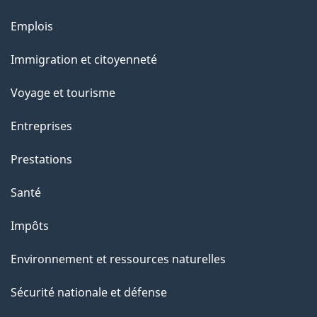
t
r
Emplois
Thèmes
o
et
Immigration et citoyenneté
a
sujets
c
Voyage et tourisme
t
Entreprises
i
o
Prestations
n
Santé
s
u
Impôts
r
Environnement et ressources naturelles
c
e
Sécurité nationale et défense
t