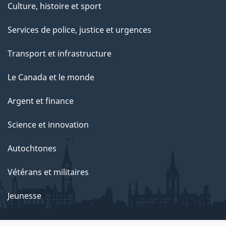
Culture, histoire et sport
t
e
Services de police, justice et urgences
p
Transport et infrastructure
a
g
Le Canada et le monde
e
Argent et finance
Science et innovation
Autochtones
Vétérans et militaires
Jeunesse