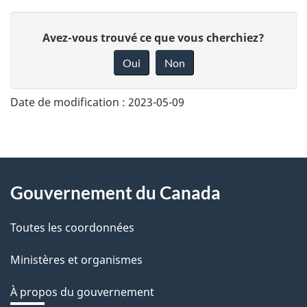
D
Avez-vous trouvé ce que vous cherchiez?
o
Oui
Non
n
n
Date de modification :
2023-05-09
e
z
v
About
o
Gouvernement du Canada
this
t
r
Toutes les coordonnées
site
e
Ministères et organismes
r
é
À propos du gouvernement