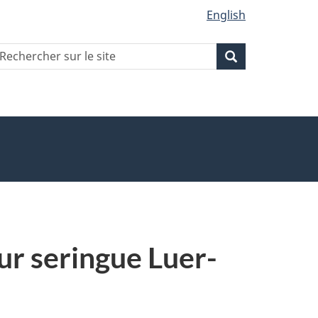
English
echercher
Recherche
Recherche
ur
ite
r seringue Luer-