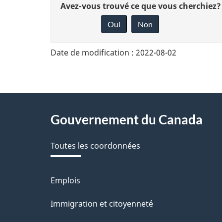
D
Avez-vous trouvé ce que vous cherchiez?
Oui
Non
o
n
Date de modification :
2022-08-02
n
e
z
About
Gouvernement du Canada
v
this
o
Toutes les coordonnées
site
t
r
Emplois
Thèmes
et
e
Immigration et citoyenneté
sujets
r