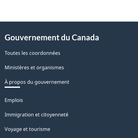
e
z
v
About
o
Gouvernement du Canada
this
t
r
Toutes les coordonnées
site
e
Ministères et organismes
r
é
À propos du gouvernement
t
r
Emplois
Thèmes
o
et
Immigration et citoyenneté
a
sujets
c
Voyage et tourisme