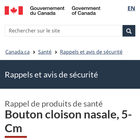
EN
Skip
Skip
Passer
Sélec
to
to
à
main
"About
la
de
R
content
government"
version
Rec
Recherche
s
la
HTML
le
simplifiée
Vous
langu
si
Canada.ca
Santé
Rappels et avis de sécurité
êtes
Rappels et avis de sécurité
ici
Rappel de produits de santé
Bouton cloison nasale, 5-
Cm