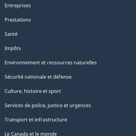
t
Entreprises
i
o
Prestations
n
Santé
s
u
Impôts
r
Environnement et ressources naturelles
c
e
Sécurité nationale et défense
t
Culture, histoire et sport
t
e
Services de police, justice et urgences
p
Transport et infrastructure
a
g
Le Canada et le monde